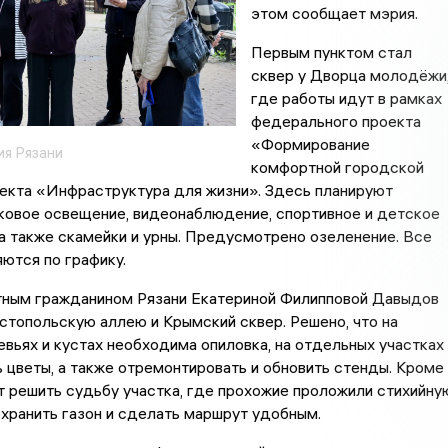
этом сообщает мэрия.
Первым пунктом стал
сквер у Дворца молодёжи
где работы идут в рамках
федерального проекта
«Формирование
я Рязани
комфортной городской
екта «Инфраструктура для жизни». Здесь планируют
ковое освещение, видеонаблюдение, спортивное и детское
а также скамейки и урны. Предусмотрено озеленение. Все
ются по графику.
тным гражданином Рязани Екатериной Филипповой Давыдов
топольскую аллею и Крымский сквер. Решено, что на
вьях и кустах необходима опиловка, на отдельных участках
 цветы, а также отремонтировать и обновить стенды. Кроме
т решить судьбу участка, где прохожие проложили стихийну
охранить газон и сделать маршрут удобным.