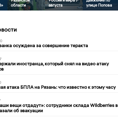
Рязанской
России и мира 7
движение по
Н»
области
августа
улице Попова
овости
00
занка осуждена за совершение теракта
7
ержали иностранца, который снял на видео атаку
ов
0
я атака БПЛА на Рязань: что известно к этому часу
7
ши вещи отдадут»: сотрудники склада Wildberries в
азали об эвакуации