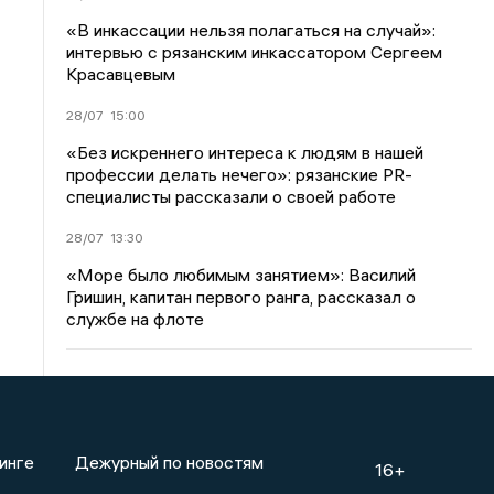
«В инкассации нельзя полагаться на случай»:
интервью с рязанским инкассатором Сергеем
Красавцевым
28/07
15:00
«Без искреннего интереса к людям в нашей
профессии делать нечего»: рязанские PR-
специалисты рассказали о своей работе
28/07
13:30
«Море было любимым занятием»: Василий
Гришин, капитан первого ранга, рассказал о
службе на флоте
инге
Дежурный по новостям
16+