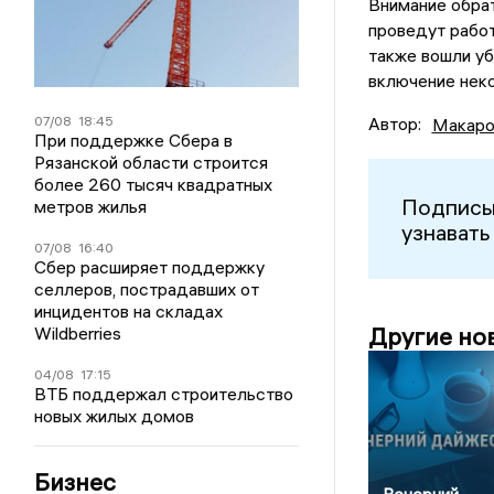
Внимание обрат
проведут работ
также вошли уб
включение неко
07/08
18:45
Автор:
Макаро
При поддержке Сбера в
Рязанской области строится
более 260 тысяч квадратных
Подписы
метров жилья
узнавать
07/08
16:40
Сбер расширяет поддержку
селлеров, пострадавших от
инцидентов на складах
Другие но
Wildberries
04/08
17:15
ВТБ поддержал строительство
новых жилых домов
Бизнес