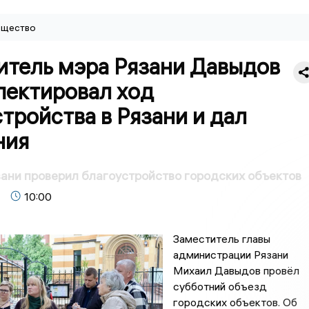
щество
итель мэра Рязани Давыдов
пектировал ход
тройства в Рязани и дал
ния
ани проверил благоустройство городских объектов
10:00
Заместитель главы
администрации Рязани
Михаил Давыдов провёл
субботний объезд
городских объектов. Об