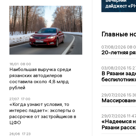
Вечерний
дайджест «Р
Главные н
07/08/2026 08:
20-летняя ря
16/01
08:00
03/08/2026 15:2
Наибольшая выручка среди
В Рязани зад
рязанских автодилеров
беспилотник
составила около 4,8 млрд
рублей
29/07/2026 15:3
27/07
17:00
Массированна
«Когда узнают условия, то
интерес падает»: эксперты о
рассрочке от застройщиков в
29/07/2026 11:4
«Надеемся на
ЦФО
Рязани расск
26/06
17:23