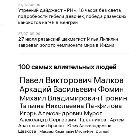
27/07
08:00
Утренний дайджест «РН»: 16 часов без света,
подробности гибели девочек, победа рязанских
каноистов на ЧЕ в Венгрии
27/07
05:00
27 июля рязанский шахматист Илья Липилин
завоевал золото чемпионата мира в Индии
100 самых влиятельных людей
Павел Викторович Малков
Аркадий Васильевич Фомин
Михаил Владимирович Пронин
Татьяна Николаевна Панфилова
Игорь Александрович Мурог
Александр Сергеевич Пшенников
Артем
Анатольевич Бранов
Юлия Александровна
Швакова
Максим Хамитович Мустафин
Дмитрий