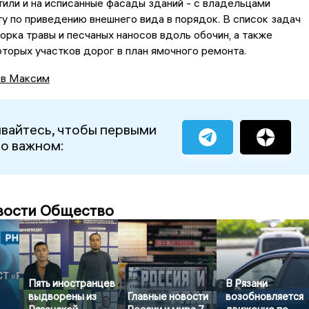
или и на исписанные фасады зданий - с владельцами
у по приведению внешнего вида в порядок. В список задач
орка травы и песчаных наносов вдоль обочин, а также
торых участков дорог в план ямочного ремонта.
в Максим
вайтесь, чтобы первыми
 о важном:
вости Общество
Пять иностранцев
В Рязани
выдворены из
Главные новости
возобновляется