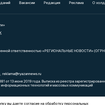
зданий
Вакансии
Редакция
Реклама
О холд
ти»
X
ниченной ответственностью «РЕГИОНАЛЬНЫЕ НОВОСТИ» (ОГРН
u
reklama@ryazannews.ru
,
81 от 13 июня 2019 года. Выписка из реестра зарегистрирова
, информационных технологий и массовых коммуникаций
пку вы даете согласие на обработку персональных