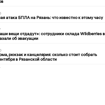
ов
0
я атака БПЛА на Рязань: что известно к этому часу
7
ши вещи отдадут»: сотрудники склада Wildberries в
азали об эвакуации
0
ма, рюкзак и канцелярия: сколько стоит собрать
сентября в Рязанской области
2