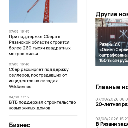
Другие но
07/08
18:45
При поддержке Сбера в
Рязанской области строится
Рязань: УК
более 260 тысяч квадратных
«Олимп Серв
метров жилья
оштрафована 
150 тысяч руб
07/08
16:40
Сбер расширяет поддержку
селлеров, пострадавших от
инцидентов на складах
Главные н
Wildberries
04/08
17:15
07/08/2026 08:
ВТБ поддержал строительство
20-летняя ря
новых жилых домов
03/08/2026 15:2
В Рязани зад
Бизнес