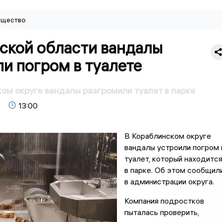
щество
нской области вандалы
и погром в туалете
ом округе вандалы разгромили туалет в парке
13:00
В Кораблинском округе
вандалы устроили погром 
туалет, который находитс
в парке. Об этом сообщил
в администрации округа.
Компания подростков
пыталась проверить,