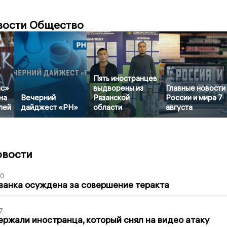
вости Общество
Пять иностранцев
ис»
выдворены из
Главные новости
на
Вечерний
Рязанской
России и мира 7
лей
дайджест «РН»
области
августа
овости
00
занка осуждена за совершение теракта
7
ержали иностранца, который снял на видео атаку