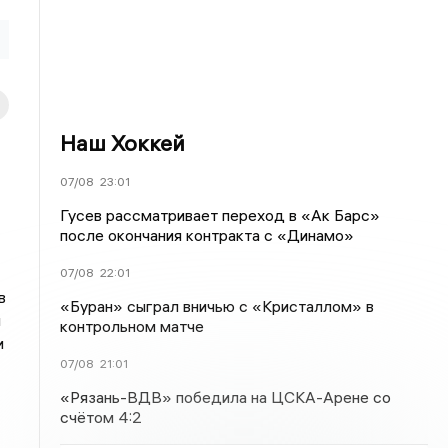
Наш Хоккей
07/08
23:01
Гусев рассматривает переход в «Ак Барс»
после окончания контракта с «Динамо»
07/08
22:01
в
«Буран» сыграл вничью с «Кристаллом» в
я
контрольном матче
и
07/08
21:01
«Рязань-ВДВ» победила на ЦСКА-Арене со
счётом 4:2