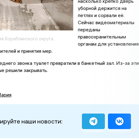
насколько крепко дверь
уборной держится на
петлях и сорвали её.
Сейчас видеоматериалы
переданы
правоохранительным
я Кораблинского округа
органам для установления
ителей и принятия мер.
днего звонка туалет превратили в банкетный зал. Из-за эти
ые решили закрывать.
Мария
ируйте наши новости: