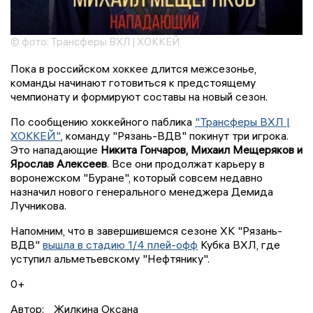
© фото: Трансферы ВХЛ | ХОККЕЙ
Пока в российском хоккее длится межсезонье,
команды начинают готовиться к предстоящему
чемпионату и формируют составы на новый сезон.
По сообщению хоккейного паблика
"Трансферы ВХЛ |
ХОККЕЙ"
, команду "Рязань-ВДВ" покинут три игрока.
Это нападающие
Никита Гончаров, Михаил Мещеряков и
Ярослав Алексеев
. Все они продолжат карьеру в
воронежском "Буране", который совсем недавно
назначил нового генерального менеджера Демида
Лучникова.
Напомним, что в завершившемся сезоне ХК "Рязань-
ВДВ"
вышла в стадию 1/4 плей-офф
Кубка ВХЛ, где
уступил альметьевскому "Нефтянику".
0+
Автор:
Жилкина Оксана