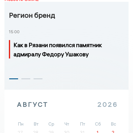
Регион бренд
15:00
Как в Рязани появился памятник
адмиралу Федору Ушакову
АВГУСТ
2026
Пн
Вт
Ср
Чт
Пт
Сб
Вс
27
28
29
30
31
1
2