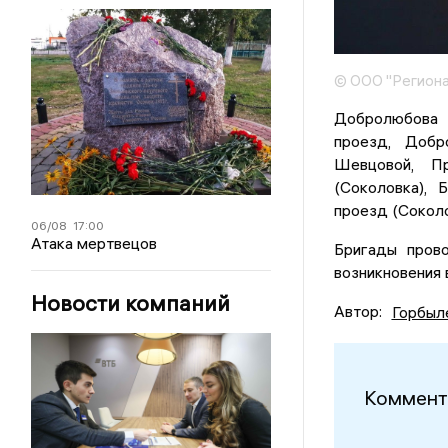
© ООО "Региона
Добролюбова 
проезд, Добр
Шевцовой, Пр
(Cоколовка), 
проезд (Соколо
06/08
17:00
Атака мертвецов
Бригады прово
возникновения 
Новости компаний
Автор:
Горбыл
Коммент