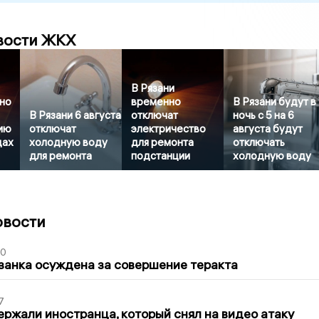
вости ЖКХ
В Рязани
но
временно
В Рязани будут в
В Рязани 6 августа
отключат
ночь с 5 на 6
ию
отключат
электричество
августа будут
цах
холодную воду
для ремонта
отключать
для ремонта
подстанции
холодную воду
овости
00
занка осуждена за совершение теракта
7
ержали иностранца, который снял на видео атаку