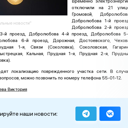
Временно электроэнерг
отключили на 21 улице
Громовой, Добролюбова
Добролюбова 1-й проез
льные новости"
Добролюбова 2-й проез
3-й проезд, Добролюбова 4-й проезд, Добролюбова 5
олюбова 6-й проезд, Дорожная, Достоевского, Чехов
удная 1-я, Связи (Соколовка), Соколовская, Гагари
Быстрецкая, Кальная, Прудная 1-я, Прудная 2-я, Прудн
вка).
дят локализацию поврежденного участка сети. В случ
вопросов, можно позвонить по номеру телефона 55-01-12.
ева Виктория
ируйте наши новости: