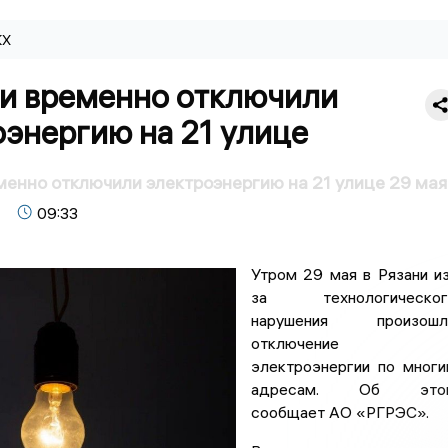
КХ
ни временно отключили
энергию на 21 улице
менно отключили электроэнергию на 21 улице 29 мая
09:33
Утром 29 мая в Рязани и
за технологическог
нарушения произошл
отключение
электроэнергии по мног
адресам. Об это
сообщает АО «РГРЭС».