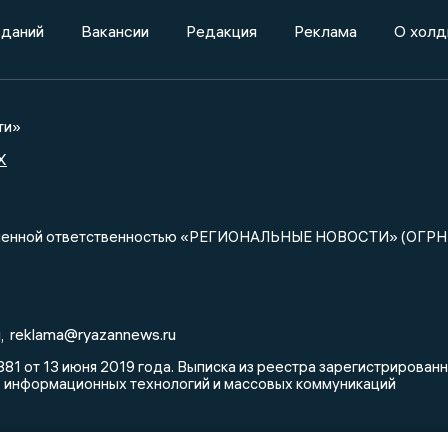
зданий
Вакансии
Редакция
Реклама
О холд
ти»
X
ниченной ответственностью «РЕГИОНАЛЬНЫЕ НОВОСТИ» (ОГРН
u
reklama@ryazannews.ru
,
81 от 13 июня 2019 года. Выписка из реестра зарегистрирова
, информационных технологий и массовых коммуникаций