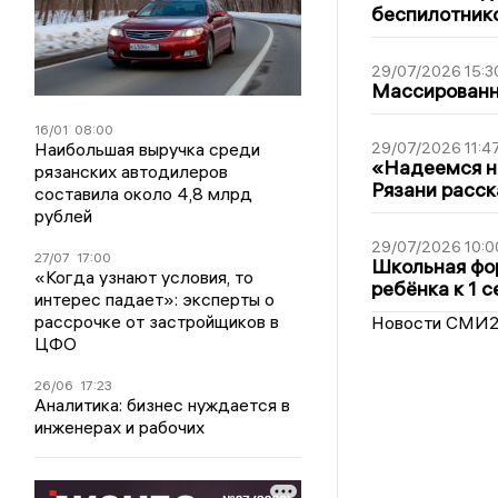
беспилотник
29/07/2026 15:3
Массированна
16/01
08:00
Наибольшая выручка среди
29/07/2026 11:4
«Надеемся на
рязанских автодилеров
Рязани расск
составила около 4,8 млрд
рублей
29/07/2026 10:0
27/07
17:00
Школьная фор
«Когда узнают условия, то
ребёнка к 1 
интерес падает»: эксперты о
рассрочке от застройщиков в
Новости СМИ
ЦФО
26/06
17:23
Аналитика: бизнес нуждается в
инженерах и рабочих