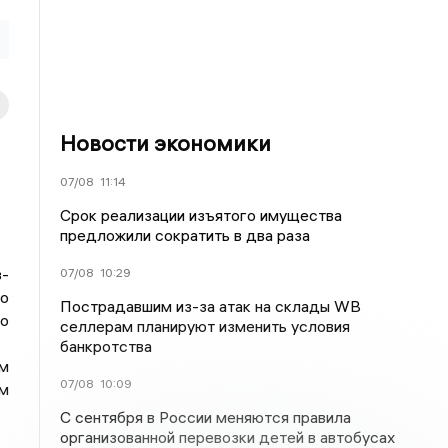
Новости экономики
07/08
11:14
Срок реализации изъятого имущества
предложили сократить в два раза
з-
07/08
10:29
о
Пострадавшим из-за атак на склады WВ
о
селлерам планируют изменить условия
банкротства
им
07/08
10:09
м
С сентября в России меняются правила
организованной перевозки детей в автобусах