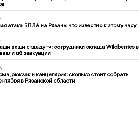
ов
0
я атака БПЛА на Рязань: что известно к этому часу
7
ши вещи отдадут»: сотрудники склада Wildberries в
азали об эвакуации
0
ма, рюкзак и канцелярия: сколько стоит собрать
сентября в Рязанской области
2