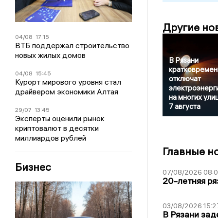
Другие но
04/08
17:15
ВТБ поддержал строительство
новых жилых домов
В Рязани
кратковремен
04/08
15:45
отключат
Курорт мирового уровня стал
электроэнерг
драйвером экономики Алтая
на многих ули
7 августа
29/07
13:45
Эксперты оценили рынок
криптовалют в десятки
миллиардов рублей
Главные н
Бизнес
07/08/2026 08:
20-летняя ря
03/08/2026 15:2
В Рязани зад