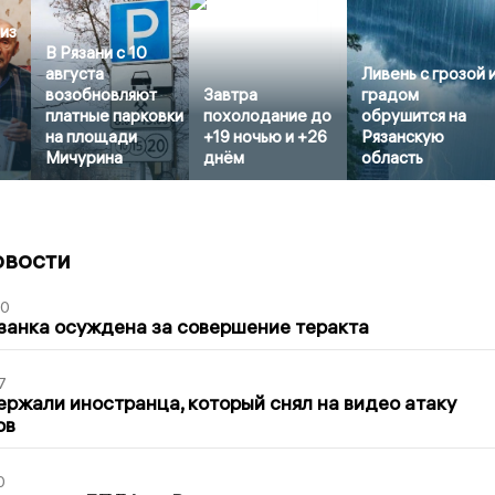
из
В Рязани с 10
августа
Ливень с грозой 
возобновляют
Завтра
градом
платные парковки
похолодание до
обрушится на
на площади
+19 ночью и +26
Рязанскую
Мичурина
днём
область
овости
00
занка осуждена за совершение теракта
7
ержали иностранца, который снял на видео атаку
ов
0