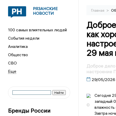
РЯЗАНСКИЕ
>
Главная
Об
НОВОСТИ
Доброе
100 самых влиятельных людей
как хор
События недели
настро
Аналитика
29 мая 
Общество
СВО
Доброе дело 
настроение П
29/05/2026
Сегодня 29
западный 0
©
влажность 
Бренды России
Завтра ноч