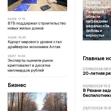
Супруги
Быстроумовы 
Рязанской
области
04/08
17:15
награждены
ВТБ поддержал строительство
медалью «За
новых жилых домов
любовь и
верность»
04/08
15:45
Курорт мирового уровня стал
драйвером экономики Алтая
29/07
13:45
Главные н
Эксперты оценили рынок
криптовалют в десятки
07/08/2026 08:
миллиардов рублей
20-летняя ря
Бизнес
03/08/2026 15:2
В Рязани зад
беспилотник
29/07/2026 15:3