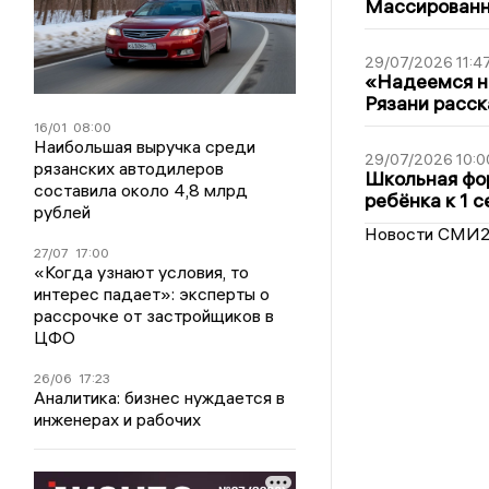
Массированна
29/07/2026 11:4
«Надеемся на
Рязани расск
16/01
08:00
Наибольшая выручка среди
29/07/2026 10:0
рязанских автодилеров
Школьная фор
составила около 4,8 млрд
ребёнка к 1 
рублей
Новости СМИ
27/07
17:00
«Когда узнают условия, то
интерес падает»: эксперты о
рассрочке от застройщиков в
ЦФО
26/06
17:23
Аналитика: бизнес нуждается в
инженерах и рабочих