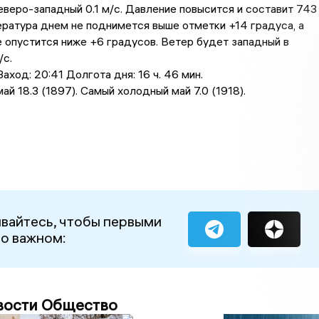
еверо-западный 0.1 м/с. Давление повысится и составит 743
пература днем не поднимется выше отметки +14 градусa, a
е опустится ниже +6 градусов. Ветер будет западный в
/с.
аход: 20:41 Долгота дня: 16 ч. 46 мин.
ай 18.3 (1897). Самый холодный май 7.0 (1918).
вайтесь, чтобы первыми
 о важном:
вости Общество