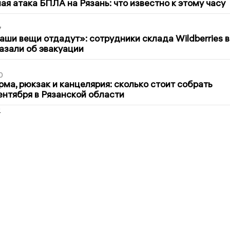
я атака БПЛА на Рязань: что известно к этому часу
7
ши вещи отдадут»: сотрудники склада Wildberries в
азали об эвакуации
0
ма, рюкзак и канцелярия: сколько стоит собрать
сентября в Рязанской области
2