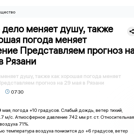
щество
 дело меняет душу, также
ошая погода меняет
ение Представляем прогноз н
в Рязани
меняет душу, также как хорошая погода меняет
редставляем прогноз на 29 мая в Рязани
07:30
 мая, погода +10 градусов. Слабый дождь, ветер тихий,
.7 м/с. Атмосферное давление 742 мм рт. ст. Относительная
воздуха 71%.
ью температура воздуха понизится до +6 градусов, ветер