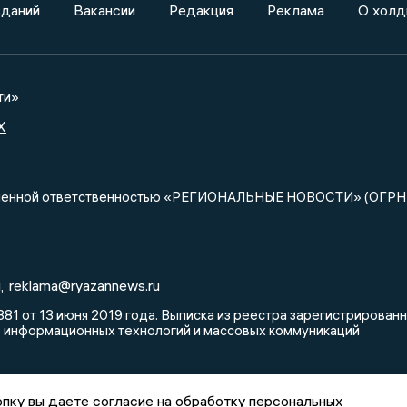
зданий
Вакансии
Редакция
Реклама
О холд
ти»
X
ниченной ответственностью «РЕГИОНАЛЬНЫЕ НОВОСТИ» (ОГРН
u
reklama@ryazannews.ru
,
81 от 13 июня 2019 года. Выписка из реестра зарегистрирова
, информационных технологий и массовых коммуникаций
пку вы даете согласие на обработку персональных