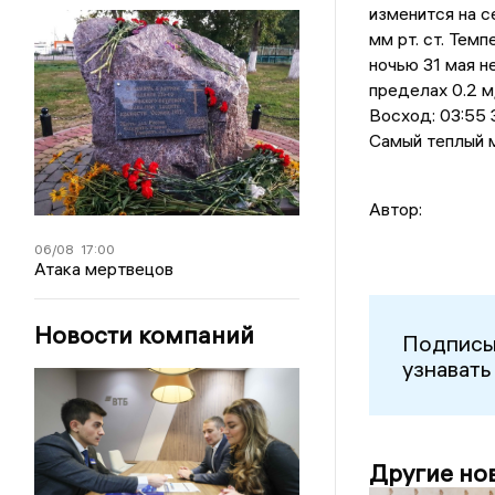
изменится на с
мм рт. ст. Тем
ночью 31 мая н
пределах 0.2 м
Восход: 03:55 З
Самый теплый м
Автор:
06/08
17:00
Атака мертвецов
Новости компаний
Подписы
узнавать
Другие но