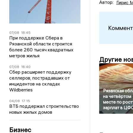
Автор:
Гирис 
Коммент
07/08
18:45
При поддержке Сбера в
Рязанской области строится
более 260 тысяч квадратных
метров жилья
Другие но
07/08
16:40
Сбер расширяет поддержку
селлеров, пострадавших от
инцидентов на складах
Wildberries
Рязанская обл
на четвёртом
04/08
17:15
месте по рост
ВТБ поддержал строительство
зарплат в ЦФ
новых жилых домов
Бизнес