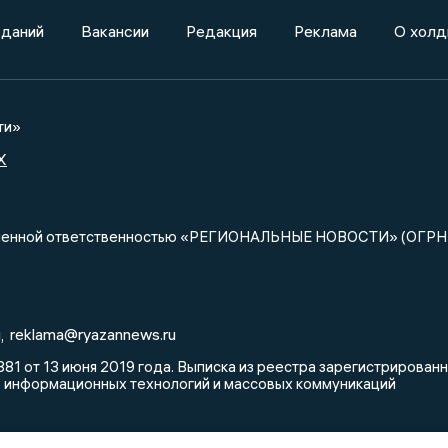
зданий
Вакансии
Редакция
Реклама
О холд
ти»
X
ниченной ответственностью «РЕГИОНАЛЬНЫЕ НОВОСТИ» (ОГРН
u
reklama@ryazannews.ru
,
81 от 13 июня 2019 года. Выписка из реестра зарегистрирова
, информационных технологий и массовых коммуникаций