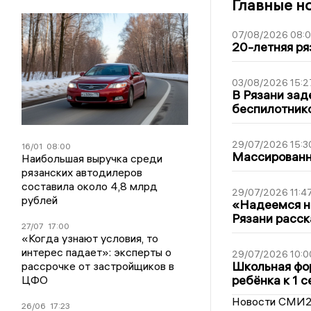
Главные н
07/08/2026 08:
20-летняя ря
03/08/2026 15:2
В Рязани зад
беспилотник
29/07/2026 15:3
16/01
08:00
Массированна
Наибольшая выручка среди
рязанских автодилеров
составила около 4,8 млрд
29/07/2026 11:4
рублей
«Надеемся на
Рязани расск
27/07
17:00
«Когда узнают условия, то
интерес падает»: эксперты о
29/07/2026 10:0
Школьная фор
рассрочке от застройщиков в
ребёнка к 1 
ЦФО
Новости СМИ
26/06
17:23