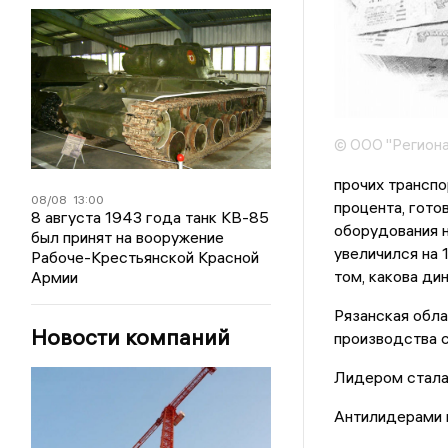
© ООО "Региона
прочих транспо
08/08
13:00
процента, гото
8 августа 1943 года танк КВ-85
оборудования н
был принят на вооружение
увеличился на 
Рабоче-Крестьянской Красной
том, какова ди
Армии
Рязанская обла
Новости компаний
производства с
Лидером стала 
Антилидерами н