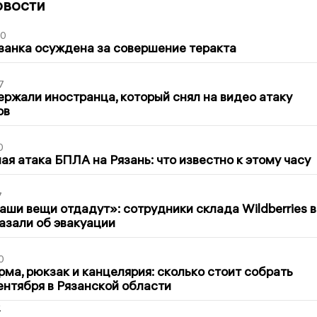
овости
00
занка осуждена за совершение теракта
7
ержали иностранца, который снял на видео атаку
ов
0
я атака БПЛА на Рязань: что известно к этому часу
7
ши вещи отдадут»: сотрудники склада Wildberries в
азали об эвакуации
0
ма, рюкзак и канцелярия: сколько стоит собрать
сентября в Рязанской области
2