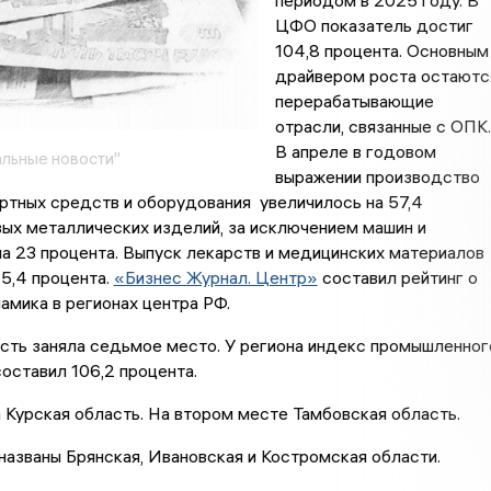
периодом в 2025 году. В
ЦФО показатель достиг
104,8 процента. Основным
драйвером роста остаютс
перерабатывающие
отрасли, связанные с ОПК.
В апреле в годовом
льные новости"
выражении производство
ртных средств и оборудования увеличилось на 57,4
вых металлических изделий, за исключением машин и
а 23 процента. Выпуск лекарств и медицинских материалов
15,4 процента.
«Бизнес Журнал. Центр»
составил рейтинг о
намика в регионах центра РФ.
сть заняла седьмое место. У региона индекс промышленног
оставил 106,2 процента.
Курская область. На втором месте Тамбовская область.
азваны Брянская, Ивановская и Костромская области.