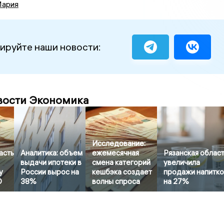
Мария
ируйте наши новости:
вости Экономика
Исследование:
асть
Аналитика: объем
ежемесячная
Рязанская облас
выдачи ипотеки в
смена категорий
увеличила
у
России вырос на
кешбэка создает
продажи напитк
О
38%
волны спроса
на 27%