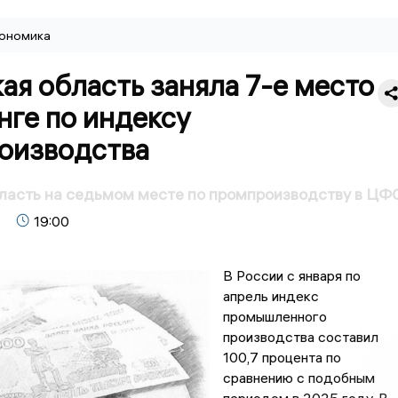
ономика
ая область заняла 7-е место
нге по индексу
оизводства
ласть на седьмом месте по промпроизводству в ЦФ
19:00
В России с января по
апрель индекс
промышленного
производства составил
100,7 процента по
сравнению с подобным