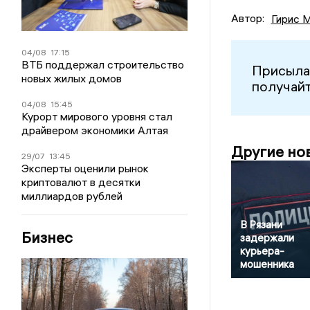
Автор:
Гирис 
04/08
17:15
ВТБ поддержал строительство
Присыла
новых жилых домов
получайт
04/08
15:45
Курорт мирового уровня стал
драйвером экономики Алтая
Другие но
29/07
13:45
Эксперты оценили рынок
криптовалют в десятки
миллиардов рублей
В Рязани
Бизнес
задержали
курьера-
мошенника