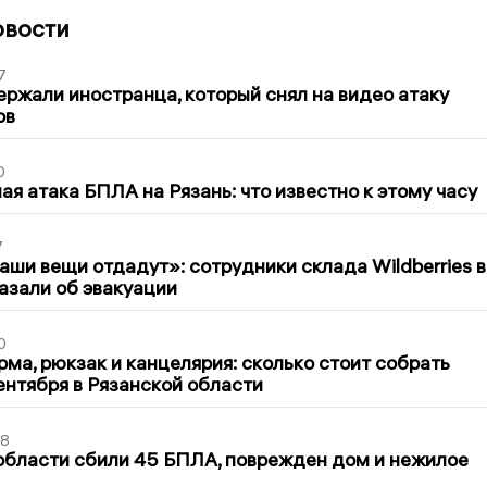
овости
7
ержали иностранца, который снял на видео атаку
ов
0
я атака БПЛА на Рязань: что известно к этому часу
7
ши вещи отдадут»: сотрудники склада Wildberries в
азали об эвакуации
0
ма, рюкзак и канцелярия: сколько стоит собрать
сентября в Рязанской области
48
области сбили 45 БПЛА, поврежден дом и нежилое