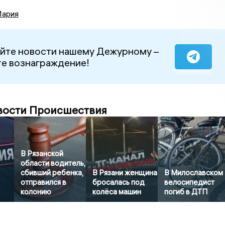
Мария
йте новости нашему Дежурному –
е вознаграждение!
вости Происшествия
В Рязанской
области водитель,
сбивший ребенка,
В Рязани женщина
В Милославском
отправился в
бросалась под
велосипедист
колонию
колёса машин
погиб в ДТП