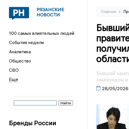
РЯЗАНСКИЕ
>
Главная
Пр
НОВОСТИ
Бывший
100 самых влиятельных людей
правит
События недели
получи
Аналитика
област
Общество
СВО
Бывший зампр
зампредом в 
28/05/2026
Бренды России