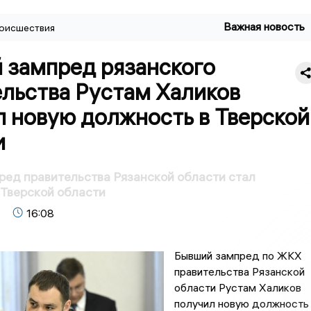
Важная новость
оисшествия
 зампред рязанского
ельства Рустам Халиков
л новую должность в Тверской
и
ед правительства Рязанской области стал
Тверской области
16:08
Бывший зампред по ЖКХ
правительства Рязанской
области Рустам Халиков
получил новую должность