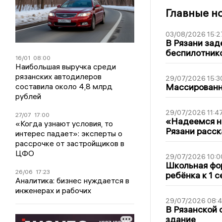
Главные н
03/08/2026 15:2
В Рязани зад
беспилотник
16/01
08:00
Наибольшая выручка среди
рязанских автодилеров
29/07/2026 15:3
составила около 4,8 млрд
Массированна
рублей
29/07/2026 11:4
27/07
17:00
«Надеемся на
«Когда узнают условия, то
Рязани расск
интерес падает»: эксперты о
рассрочке от застройщиков в
ЦФО
29/07/2026 10:0
Школьная фор
26/06
17:23
ребёнка к 1 
Аналитика: бизнес нуждается в
инженерах и рабочих
29/07/2026 08:
В Рязанской 
здание