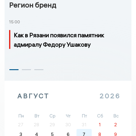
Регион бренд
15:00
Как в Рязани появился памятник
адмиралу Федору Ушакову
АВГУСТ
2026
Пн
Вт
Ср
Чт
Пт
Сб
Вс
27
28
29
30
31
1
2
3
4
5
6
7
8
9