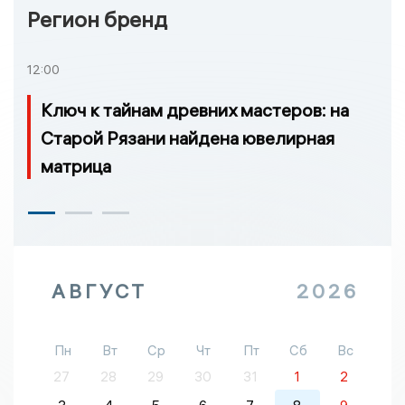
Регион бренд
12:00
Ключ к тайнам древних мастеров: на
Старой Рязани найдена ювелирная
матрица
АВГУСТ
2026
Пн
Вт
Ср
Чт
Пт
Сб
Вс
27
28
29
30
31
1
2