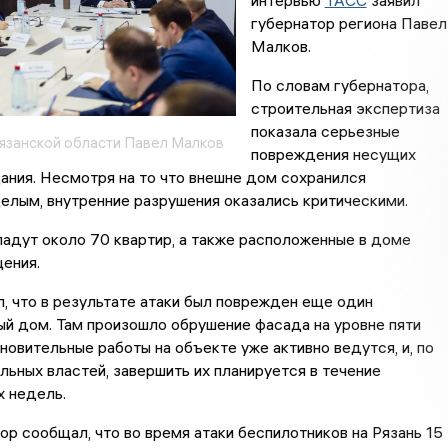
интервью
ТАСС
заявил
губернатор региона Павел
Малков.
По словам губернатора,
строительная экспертиза
показала серьезные
язанской области Павел Малков
повреждения несущих
ания. Несмотря на то что внешне дом сохранился
елым, внутренние разрушения оказались критическими.
адут около 70 квартир, а также расположенные в доме
ения.
, что в результате атаки был поврежден еще один
й дом. Там произошло обрушение фасада на уровне пяти
новительные работы на объекте уже активно ведутся, и, по
льных властей, завершить их планируется в течение
х недель.
ор сообщал, что во время атаки беспилотников на Рязань 15