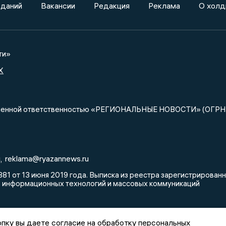
зданий
Вакансии
Редакция
Реклама
О холд
ти»
X
ниченной ответственностью «РЕГИОНАЛЬНЫЕ НОВОСТИ» (ОГРН
u
reklama@ryazannews.ru
,
81 от 13 июня 2019 года. Выписка из реестра зарегистрирова
, информационных технологий и массовых коммуникаций
пку вы даете согласие на обработку персональных