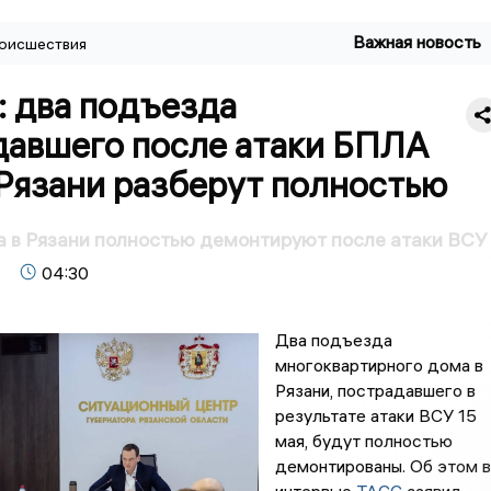
Важная новость
оисшествия
: два подъезда
давшего после атаки БПЛА
Рязани разберут полностью
 в Рязани полностью демонтируют после атаки ВСУ
04:30
Два подъезда
многоквартирного дома в
Рязани, пострадавшего в
результате атаки ВСУ 15
мая, будут полностью
демонтированы. Об этом в