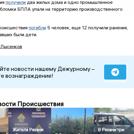
ния
получили
два жилых дома и одно промышленное
Обломки БПЛА упали на территорию производственного
происшествия
погибли
5 человек, еще 12 получили ранения,
авших были дети.
 Лысенков
йте новости нашему Дежурному –
е вознаграждение!
вости Происшествия
Жителя Рязани
В Рязани три