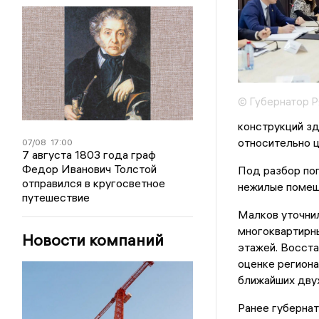
© Губернатор Р
конструкций зд
относительно ц
07/08
17:00
7 августа 1803 года граф
Федор Иванович Толстой
Под разбор поп
отправился в кругосветное
нежилые помещ
путешествие
Малков уточнил
многоквартирны
Новости компаний
этажей. Восста
оценке региона
ближайших дву
Ранее губернат