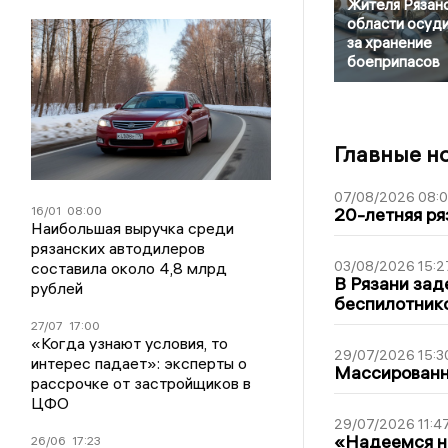
Жителя Рязан
области осуд
за хранение
боеприпасов
Главные н
07/08/2026 08:
16/01
08:00
20-летняя ря
Наибольшая выручка среди
рязанских автодилеров
03/08/2026 15:2
составила около 4,8 млрд
В Рязани зад
рублей
беспилотник
27/07
17:00
«Когда узнают условия, то
29/07/2026 15:3
интерес падает»: эксперты о
Массированна
рассрочке от застройщиков в
ЦФО
29/07/2026 11:4
«Надеемся на
26/06
17:23