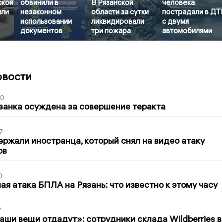
ской
обвинили в
В Рязанской
человека
или
незаконном
области за сутки
пострадали в Д
использовании
ликвидировали
с двумя
документов
три пожара
автомобилями
овости
00
занка осуждена за совершение теракта
7
ержали иностранца, который снял на видео атаку
ов
0
я атака БПЛА на Рязань: что известно к этому часу
7
ши вещи отдадут»: сотрудники склада Wildberries в