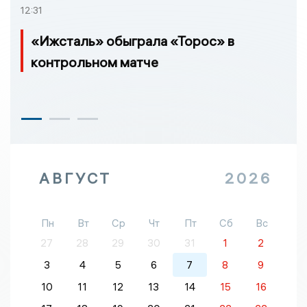
12:31
«Ижсталь» обыграла «Торос» в
контрольном матче
АВГУСТ
2026
Пн
Вт
Ср
Чт
Пт
Сб
Вс
27
28
29
30
31
1
2
3
4
5
6
7
8
9
10
11
12
13
14
15
16