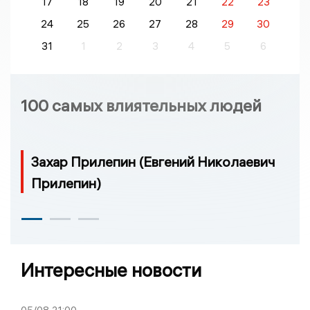
17
18
19
20
21
22
23
24
25
26
27
28
29
30
31
1
2
3
4
5
6
100 самых влиятельных людей
Захар Прилепин (Евгений Николаевич
Прилепин)
Интересные новости