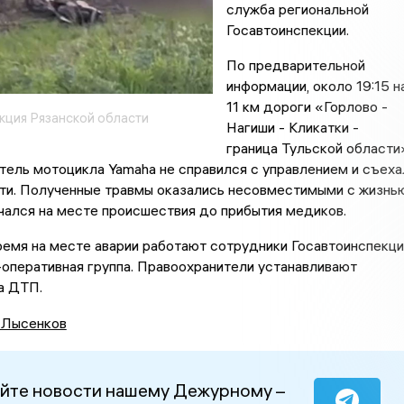
служба региональной
Госавтоинспекции.
По предварительной
информации, около 19:15 н
11 км дороги «Горлово -
кция Рязанской области
Нагиши - Кликатки -
граница Тульской области
тель мотоцикла Yamaha не справился с управлением и съеха
сти. Полученные травмы оказались несовместимыми с жизнь
чался на месте происшествия до прибытия медиков.
емя на месте аварии работают сотрудники Госавтоинспекци
оперативная группа. Правоохранители устанавливают
а ДТП.
 Лысенков
йте новости нашему Дежурному –