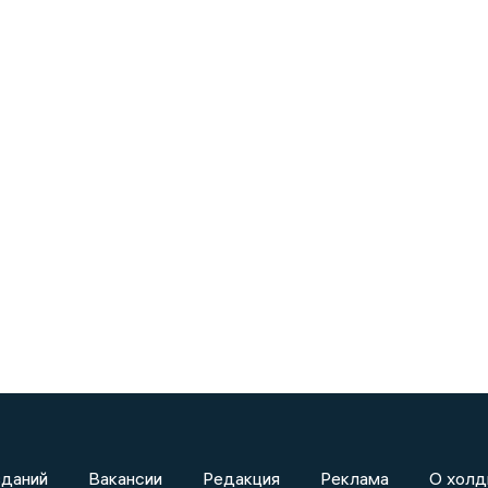
зданий
Вакансии
Редакция
Реклама
О холд