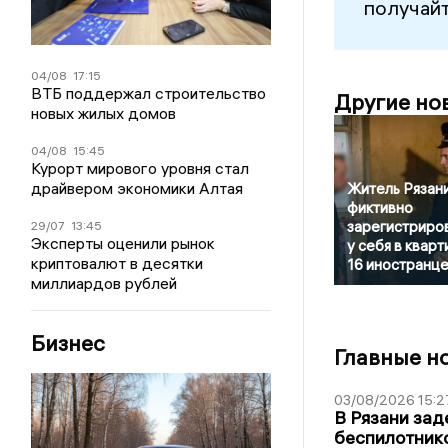
получайт
04/08
17:15
ВТБ поддержал строительство
Другие но
новых жилых домов
04/08
15:45
Курорт мирового уровня стал
драйвером экономики Алтая
Житель Рязан
фиктивно
зарегистриро
29/07
13:45
Эксперты оценили рынок
у себя в кварт
криптовалют в десятки
16 иностранц
миллиардов рублей
Бизнес
Главные н
03/08/2026 15:2
В Рязани зад
беспилотник