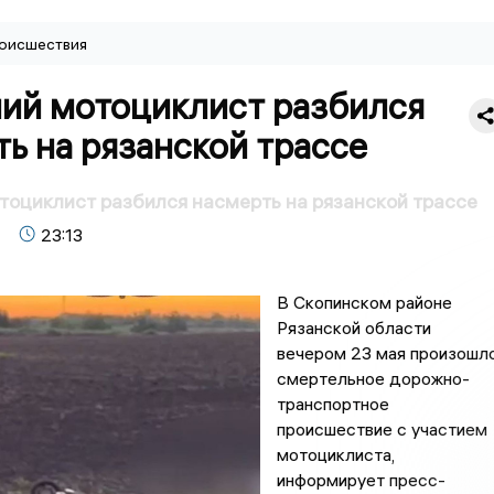
оисшествия
ний мотоциклист разбился
ь на рязанской трассе
тоциклист разбился насмерть на рязанской трассе
23:13
В Скопинском районе
Рязанской области
вечером 23 мая произошл
смертельное дорожно-
транспортное
происшествие с участием
мотоциклиста,
информирует пресс-