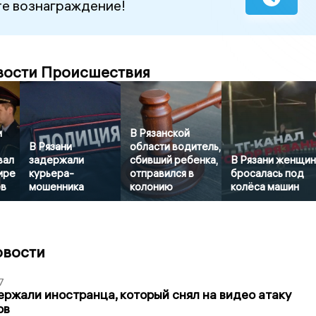
е вознаграждение!
вости Происшествия
и
В Рязанской
В Рязани
области водитель,
вал
задержали
сбивший ребенка,
В Рязани женщи
ире
курьера-
отправился в
бросалась под
ев
мошенника
колонию
колёса машин
овости
7
ержали иностранца, который снял на видео атаку
ов