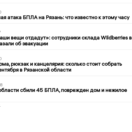
0
я атака БПЛА на Рязань: что известно к этому часу
7
ши вещи отдадут»: сотрудники склада Wildberries в
азали об эвакуации
0
ма, рюкзак и канцелярия: сколько стоит собрать
сентября в Рязанской области
48
области сбили 45 БПЛА, поврежден дом и нежилое
2