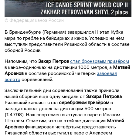
© Федерация каноэ России
В Бранденбурге (Германия) завершился II этап Кубка
мира по гребле на байдарках и каноэ. Успешно на нём
выступили представители Рязанской области в составе
сборной России.
Напомним, что
Захар Петров
стал бронзовым призёром
в каноэ-одиночках на дистанции 1000 метров, а
Матвей
Арсенов
в составе российской четвёрки
завоевал
золото
соревнований.
Заключительный дни соревнований также принесли
нашей сборной ещё одну медаль от
Захара Петрова
.
Рязанский каноист стал
серебряным призёром
в
заездах каноэ-двоек на дистанции 500 метров
(1:47.98). Наш спортсмен выступал в паре с Иваном
Штылём. Отметим, что на этой же дистанции
Матвей
Арсёнов
финишировал четвёртым; представитель
Рязанской области выступил в паре с Алексеем