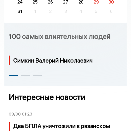
24
25
26
27
28
29
30
31
1
2
3
4
5
6
100 самых влиятельных людей
Симкин Валерий Николаевич
Интересные новости
09/08
01:23
Два БПЛА уничтожили в рязанском