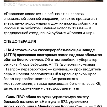
© ООО "Региональные новости"
«Рязанские новости» не забывают о новостях
специальной военной операции, но также предлагают
актуальную информацию о других важных событиях в
России и за рубежом. Главные новости 13 мая — в
традиционной ежедневной рубрике «Россия и мир».
СПЕЦОПЕРАЦИЯ
- На Астраханском газоперерабатывающем заводе
(АГПЗ) произошло возгорание после падения обломков
сбитых беспилотников.
Об этом сообщил губернатор
региона Игорь Бабушкин. АГПЗ (дочерняя компания
«Газпром переработка») — крупнейший производитель
серы в России, расположенный в Красноярском крае.
Завод перерабатывает газ Астраханского
месторождения, а также производит бензин класса К5,
дизель и сжиженные углеводородные газы.
- Силы ПВО сбили за сутки управляемую ракету
большой дальности «Нептун» и 572 украинских
дрона, сообщили в Минобороны России.
Средства ПВО