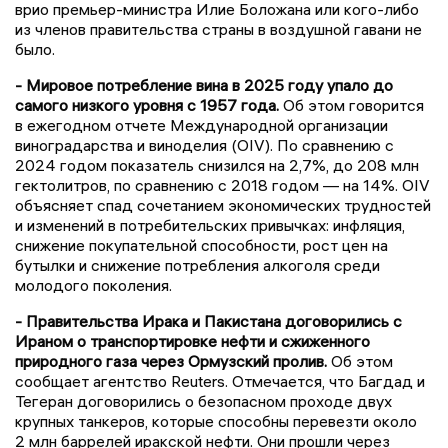
врио премьер-министра Илие Боложана или кого-либо
из членов правительства страны в воздушной гавани не
было.
- Мировое потребление вина в 2025 году упало до
самого низкого уровня с 1957 года.
Об этом говорится
в ежегодном отчете Международной организации
виноградарства и виноделия (OIV). По сравнению с
2024 годом показатель снизился на 2,7%, до 208 млн
гектолитров, по сравнению с 2018 годом — на 14%. OIV
объясняет спад сочетанием экономических трудностей
и изменений в потребительских привычках: инфляция,
снижение покупательной способности, рост цен на
бутылки и снижение потребления алкоголя среди
молодого поколения.
- Правительства Ирака и Пакистана договорились с
Ираном о транспортировке нефти и сжиженного
природного газа через Ормузский пролив.
Об этом
сообщает агентство Reuters. Отмечается, что Багдад и
Тегеран договорились о безопасном проходе двух
крупных танкеров, которые способны перевезти около
2 млн баррелей иракской нефти. Они прошли через