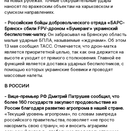
на новых рубежах. Точные сокрушительные удары
наносят по вражеским объектам на харьковском и
сумском направлениях.
- Российские бойцы добровольческого отряда «БАРС-
Брянск» сбили FPV-дроном «Бумеранг» украинский
беспилотник-матку.
Он забрасывал на Брянскую область
малые ударные БПЛА, называемые «ждунами». Об этом
13 мая сообщил ТАСС. Отмечается, что дрон-матка
является приоритетной целью, так как она держится на
высоте и уходит от прямого столкновения. Главной ее
функцией является доставка ударных беспилотников, с
помощью которых украинские боевики и проводят
массовые налеты.
В РОССИИ
- Вице-премьер РФ Дмитрий Патрушев сообщил, что
более 160 государств закупают продовольствие из
России благодаря развитию агропрома в нашей стране.
«Текущий уровень агропрома», по словам зампреда
российского правительства, позволяет «не просто
накормить свою страну», но и вносить аграриям