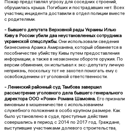
Пожар представлял угрозу для соседних строений,
обрушилась крыша. Погибших и пострадавших нет. Всех
участниц инцидента доставили в отдел полиции вместе
с родителями.
- Бывшего депутата Верховной рады Украины Илью
Киву в России убили два неустановленных сотрудника
украинской спецслужбы.
Они использовали сведения
бизнесмена Араика Амирханяна, который обвиняется в
пособничестве убийству Кивы путем предоставления
информации, а также в незаконном обороте оружия. По
версии обвинения, он испытывал к экс-депутату личную
неприязнь, поскольку тот не захотел помогать ему с
освобождением от уголовной ответственности.
- Ленинский районный суд Тамбова завершил
рассмотрение уголовного дела бывшего генерального
директора ООО «Рони» Романа Шамояна.
Его признали
виновным в мошенничестве с использованием
служебного положения в особо крупном размере. Как
было установлено в суде, преступные действия
совершались в период с 2014 по 2017 год. Граждане,
выступившие участниками долевого строительства,