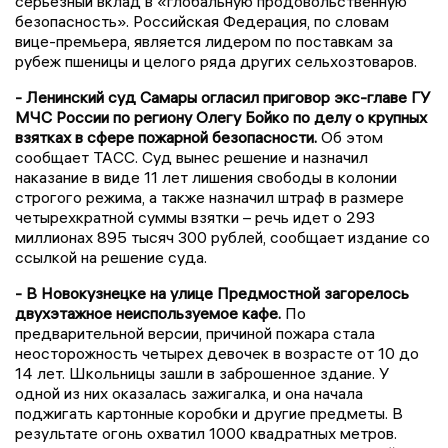
серьезный вклад в «глобальную продовольственную
безопасность». Российская Федерация, по словам
вице-премьера, является лидером по поставкам за
рубеж пшеницы и целого ряда других сельхозтоваров.
- Ленинский суд Самары огласил приговор экс-главе ГУ
МЧС России по региону Олегу Бойко по делу о крупных
взятках в сфере пожарной безопасности.
Об этом
сообщает ТАСС. Суд вынес решение и назначил
наказание в виде 11 лет лишения свободы в колонии
строгого режима, а также назначил штраф в размере
четырехкратной суммы взятки – речь идет о 293
миллионах 895 тысяч 300 рублей, сообщает издание со
ссылкой на решение суда.
- В Новокузнецке на улице Предмостной загорелось
двухэтажное неиспользуемое кафе.
По
предварительной версии, причиной пожара стала
неосторожность четырех девочек в возрасте от 10 до
14 лет. Школьницы зашли в заброшенное здание. У
одной из них оказалась зажигалка, и она начала
поджигать картонные коробки и другие предметы. В
результате огонь охватил 1000 квадратных метров.