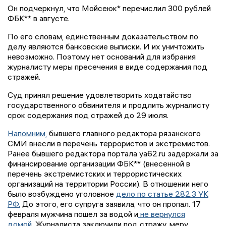
Он подчеркнул, что Мойсеюк* перечислил 300 рублей
ФБК** в августе.
По его словам, единственным доказательством по
делу являются банковские выписки. И их уничтожить
невозможно. Поэтому нет оснований для избрания
журналисту меры пресечения в виде содержания под
стражей.
Суд принял решение удовлетворить ходатайство
государственного обвинителя и продлить журналисту
срок содержания под стражей до 29 июля.
Напомним,
бывшего главного редактора рязанского
СМИ внесли в перечень террористов и экстремистов.
Ранее бывшего редактора портала ya62.ru задержали за
финансирование организации ФБК** (внесенной в
перечень экстремистских и террористических
организаций на территории России). В отношении него
было возбуждено уголовное
дело по статье 282.3 УК
РФ.
До этого, его супруга заявила, что он пропал. 17
февраля мужчина пошел за водой и
не вернулся
домой.
Журналиста заключили под стражу, меру