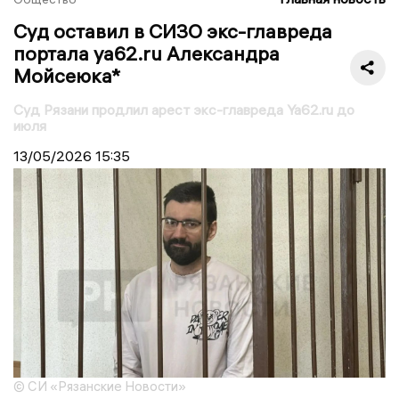
Суд оставил в СИЗО экс-главреда
портала ya62.ru Александра
Мойсеюка*
Суд Рязани продлил арест экс-главреда Ya62.ru до
июля
13/05/2026
15:35
© СИ «Рязанские Новости»