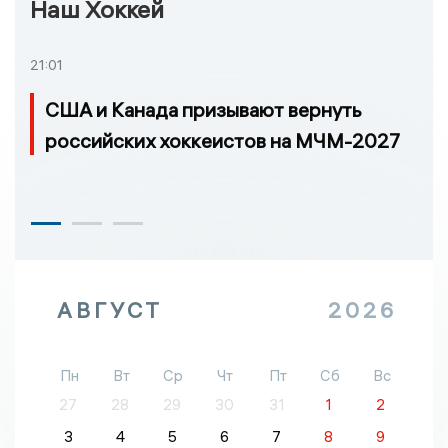
Наш Хоккей
21:01
США и Канада призывают вернуть
российских хоккеистов на МЧМ-2027
АВГУСТ
2026
Пн
Вт
Ср
Чт
Пт
Сб
Вс
27
28
29
30
31
1
2
3
4
5
6
7
8
9