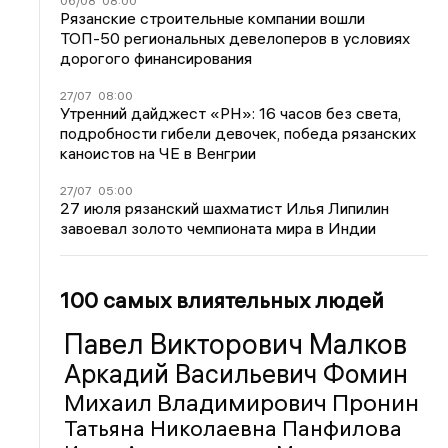
06/08
08:00
Рязанские строительные компании вошли
ТОП-50 региональных девелоперов в условиях
дорогого финансирования
27/07
08:00
Утренний дайджест «РН»: 16 часов без света,
подробности гибели девочек, победа рязанских
каноистов на ЧЕ в Венгрии
27/07
05:00
27 июля рязанский шахматист Илья Липилин
завоевал золото чемпионата мира в Индии
100 самых влиятельных людей
Павел Викторович Малков
Аркадий Васильевич Фомин
Михаил Владимирович Пронин
Татьяна Николаевна Панфилова