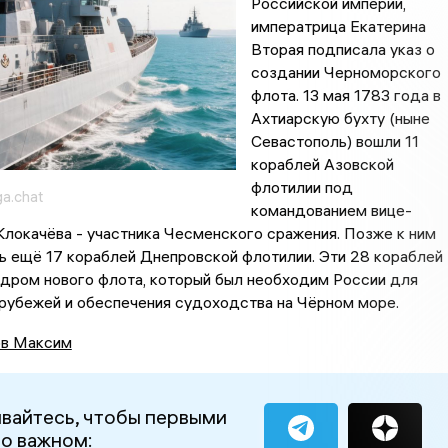
Российской империи,
императрица Екатерина
Вторая подписала указ о
создании Черноморского
флота. 13 мая 1783 года в
Ахтиарскую бухту (ныне
Севастополь) вошли 11
кораблей Азовской
флотилии под
a.chat
командованием вице-
Клокачёва - участника Чесменского сражения. Позже к ним
ь ещё 17 кораблей Днепровской флотилии. Эти 28 кораблей
ядром нового флота, который был необходим России для
рубежей и обеспечения судоходства на Чёрном море.
в Максим
вайтесь, чтобы первыми
 о важном: