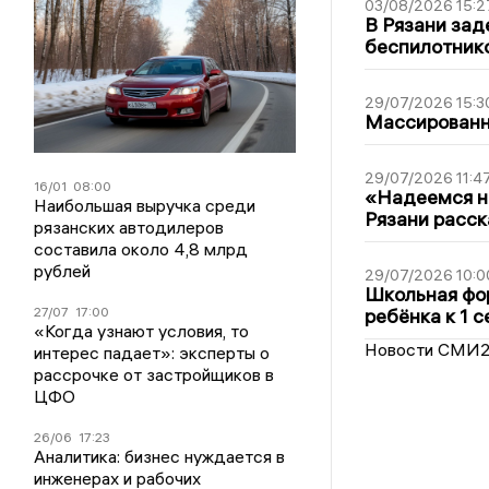
03/08/2026 15:2
В Рязани зад
беспилотник
29/07/2026 15:3
Массированна
29/07/2026 11:4
16/01
08:00
«Надеемся на
Наибольшая выручка среди
Рязани расск
рязанских автодилеров
составила около 4,8 млрд
рублей
29/07/2026 10:0
Школьная фор
27/07
17:00
ребёнка к 1 
«Когда узнают условия, то
Новости СМИ
интерес падает»: эксперты о
рассрочке от застройщиков в
ЦФО
26/06
17:23
Аналитика: бизнес нуждается в
инженерах и рабочих