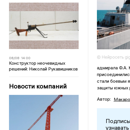
© Нейросеть gig
08/08
14:00
Конструктор неочевидных
адмирала Ф.А. 
решений: Николай Рукавишников
присоединилис
стали боевым 
Новости компаний
защиты южных 
Автор:
Макаро
Подписы
узнавать