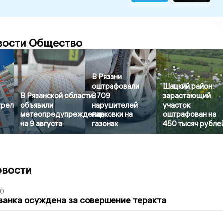
вости Общество
В Рязани
оштрафовали
Шацкий район:
В Рязанской области
3709
зарастающий
трел
объявили
нарушителей
участок
метеопредупреждение
парковки на
оштрафован на
на 9 августа
газонах
450 тысяч рубле
овости
00
занка осуждена за совершение теракта