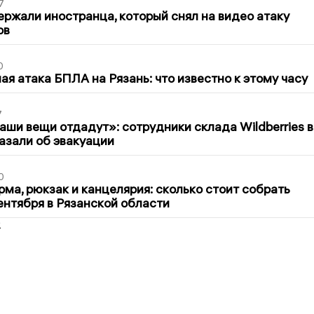
7
ержали иностранца, который снял на видео атаку
ов
0
я атака БПЛА на Рязань: что известно к этому часу
7
ши вещи отдадут»: сотрудники склада Wildberries в
азали об эвакуации
0
ма, рюкзак и канцелярия: сколько стоит собрать
сентября в Рязанской области
2