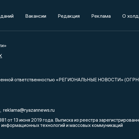
зданий
Вакансии
Редакция
Реклама
О холд
ти»
X
ниченной ответственностью «РЕГИОНАЛЬНЫЕ НОВОСТИ» (ОГРН
u
reklama@ryazannews.ru
,
81 от 13 июня 2019 года. Выписка из реестра зарегистрирова
, информационных технологий и массовых коммуникаций