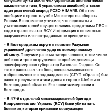
минувшие сутки сбили 467 украинских беспилотников
самолетного типа, 8 управляемых авиабомб, а также
один реактивный снаряд РСЗО HIMARS.
Об этом
сообщили в пресс-службе Министерства обороны
России. В ведомстве уточнили, что перехваты и
уничтожение целей осуществлялись средствами ПВО в
ходе отражения атак ВСУ. Информация о возможных
разрушениях или пострадавших не приводится.
- В Белгородском округе в поселке Разумное
украинский дрон нанес удар по коммерческому
объекту.
Получили ранения пятеро человек, в том числе
ребенок и трое сотрудников скорой медпомощи,
проинформировал губернатор Вячеслав Гладков. Он
также рассказал, что боец специализированного
добровольческого подразделения (СГУП «Орлан») был
ранен в результате атаки дрона в городе Шебекино
Белгородской области. Его госпитализировали в
Белгороде.
- В 47-й отдельной механизированной бригаде
Вооруженных сил Украины (ВСУ) были убиты пять
боевиков, которые призывали сослуживцев