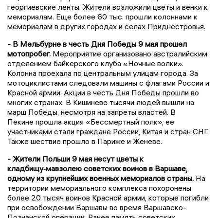
георгиевские ленты. Жители возложили цветы и венки к
мемориалам. Еще более 60 тыс. прошли колоннами к
мемориалам в других городах и селах Приднестровья.
- В Мельбурне в честь Дня Победы 9 мая прошел
мотопробег.
Мероприятие организовано австралийским
отделением байкерского клуба «Ночные волки».
Колонна проехала по центральным улицам города. За
мотоциклистами следовали машины с флагами России и
Красной армии. Акции в честь Дня Победы прошли во
многих странах. В Кишиневе тысячи людей вышли на
марш Победы, несмотря на запреты властей. В
Пекине прошла акция «Бессмертный полк», ее
участниками стали граждане России, Китая и стран СНГ.
Также шествие прошло в Париже и Женеве.
- Жители Польши 9 мая несут цветы к
кладбищу‑мавзолею советских воинов в Варшаве,
одному из крупнейших военных мемориалов страны.
На
территории мемориального комплекса похоронены
более 20 тысяч воинов Красной армии, которые погибли
при освобождении Варшавы во время Варшавско-
Познанской операции. Ранее память советских