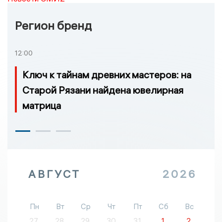
Регион бренд
12:00
Ключ к тайнам древних мастеров: на
Старой Рязани найдена ювелирная
матрица
АВГУСТ
2026
Пн
Вт
Ср
Чт
Пт
Сб
Вс
27
28
29
30
31
1
2