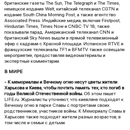
британские газеты The Sun, The Telegraph и The Times,
немецкое издание Welt, китайский телеканал CGTN и
издание South China Morning Post, а также агентство
Associated Press. Индийские медиа, включая Firstpost,
Hindustan Times, Times Now и CNBC TV 18, также
показывали парад. Американский телеканал CNN и
британский Sky News вышли в прямой телевизионный
эфир с кадрами с Красной площади. Испанское RTVE и
французские телеканалы TF1 и BFMTV также освещали
мероприятие, предоставляя видеоматериалы и
экспертные комментарии.
В МИРЕ
- К мемориалам и Вечному огню несут цветы жители
Харькова и Киева, чтобы почтить память тех, кто погиб в
годы Великой Отечественной войны.
Об этом пишет
LIFE.ru. Журналисты уточняют, что киевляне подходят к
Вечному огню в парке Славы с портретами своих
родственников, участников войны. К Мемориалу Славы в
Харькове также подходят жители разных возрастов, в
том числе и семьи с детьми.