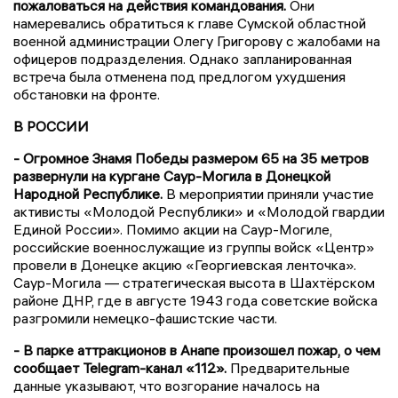
пожаловаться на действия командования.
Они
намеревались обратиться к главе Сумской областной
военной администрации Олегу Григорову с жалобами на
офицеров подразделения. Однако запланированная
встреча была отменена под предлогом ухудшения
обстановки на фронте.
В РОССИИ
- Огромное Знамя Победы размером 65 на 35 метров
развернули на кургане Саур-Могила в Донецкой
Народной Республике.
В мероприятии приняли участие
активисты «Молодой Республики» и «Молодой гвардии
Единой России». Помимо акции на Саур-Могиле,
российские военнослужащие из группы войск «Центр»
провели в Донецке акцию «Георгиевская ленточка».
Саур-Могила — стратегическая высота в Шахтёрском
районе ДНР, где в августе 1943 года советские войска
разгромили немецко-фашистские части.
- В парке аттракционов в Анапе произошел пожар, о чем
сообщает Telegram-канал «112».
Предварительные
данные указывают, что возгорание началось на