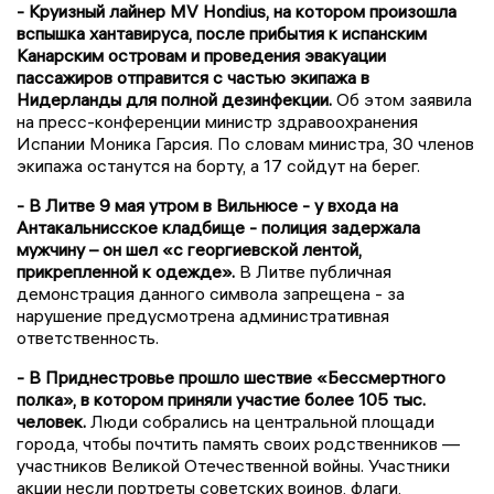
- Круизный лайнер MV Hondius, на котором произошла
вспышка хантавируса, после прибытия к испанским
Канарским островам и проведения эвакуации
пассажиров отправится с частью экипажа в
Нидерланды для полной дезинфекции.
Об этом заявила
на пресс-конференции министр здравоохранения
Испании Моника Гарсия. По словам министра, 30 членов
экипажа останутся на борту, а 17 сойдут на берег.
- В Литве 9 мая утром в Вильнюсе - у входа на
Антакальнисское кладбище - полиция задержала
мужчину – он шел «с георгиевской лентой,
прикрепленной к одежде».
В Литве публичная
демонстрация данного символа запрещена - за
нарушение предусмотрена административная
ответственность.
- В Приднестровье прошло шествие «Бессмертного
полка», в котором приняли участие более 105 тыс.
человек.
Люди собрались на центральной площади
города, чтобы почтить память своих родственников —
участников Великой Отечественной войны. Участники
акции несли портреты советских воинов, флаги,