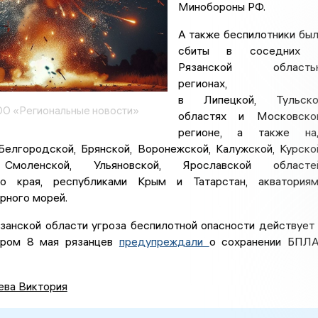
Минобороны РФ.
А также беспилотники бы
сбиты в соседних 
Рязанской область
регионах,
в Липецкой, Тульско
О «Региональные новости»
областях и Московско
регионе, а также на
Белгородской, Брянской, Воронежской, Калужской, Курско
 Смоленской, Ульяновской, Ярославской областей
го края, республиками Крым и Татарстан, акватория
рного морей.
Рязанской области угроза беспилотной опасности действует
Утром 8 мая рязанцев
предупреждали
о сохранении БПЛ
ева Виктория