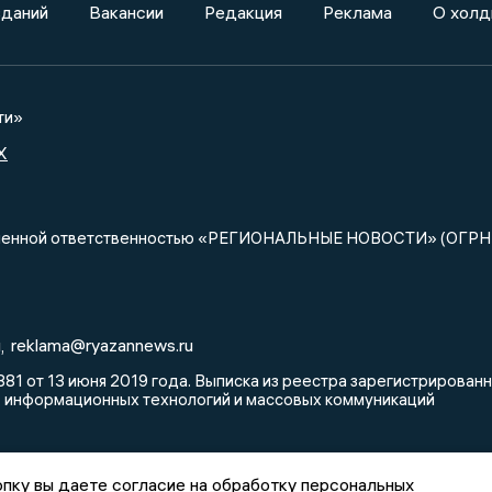
зданий
Вакансии
Редакция
Реклама
О холд
ти»
X
ниченной ответственностью «РЕГИОНАЛЬНЫЕ НОВОСТИ» (ОГРН
u
reklama@ryazannews.ru
,
81 от 13 июня 2019 года. Выписка из реестра зарегистрирова
, информационных технологий и массовых коммуникаций
пку вы даете согласие на обработку персональных