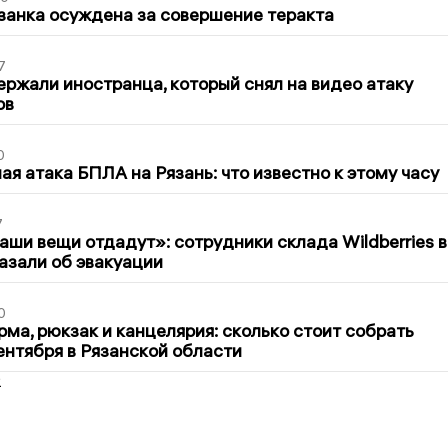
занка осуждена за совершение теракта
7
ержали иностранца, который снял на видео атаку
ов
0
я атака БПЛА на Рязань: что известно к этому часу
7
ши вещи отдадут»: сотрудники склада Wildberries в
азали об эвакуации
0
ма, рюкзак и канцелярия: сколько стоит собрать
сентября в Рязанской области
2