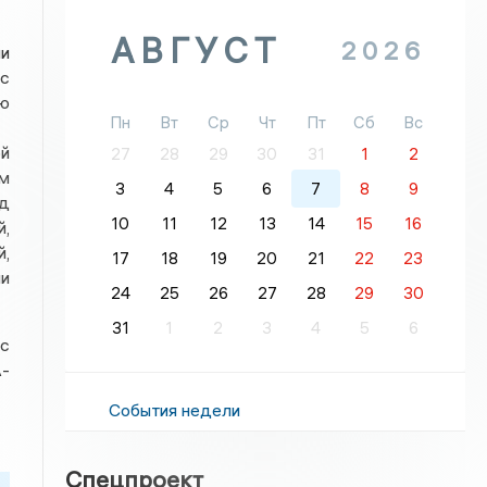
АВГУСТ
2026
ли
с
ю
Пн
Вт
Ср
Чт
Пт
Сб
Вс
й
27
28
29
30
31
1
2
м
3
4
5
6
7
8
9
д
10
11
12
13
14
15
16
й,
,
17
18
19
20
21
22
23
ми
24
25
26
27
28
29
30
31
1
2
3
4
5
6
 с
А-
События недели
Спецпроект