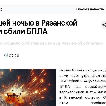
Важная новость
ВО
ей ночью в Рязанской
и сбили БПЛА
сообщило о сбитых БПЛА над Рязанской областью
07:26
Ночью 8 мая с полуночи 
семи часов утра средст
ПВО сбили 264 украинск
БПЛА над российским
территориями, в том чис
в Рязанской области. 
этом сообщае