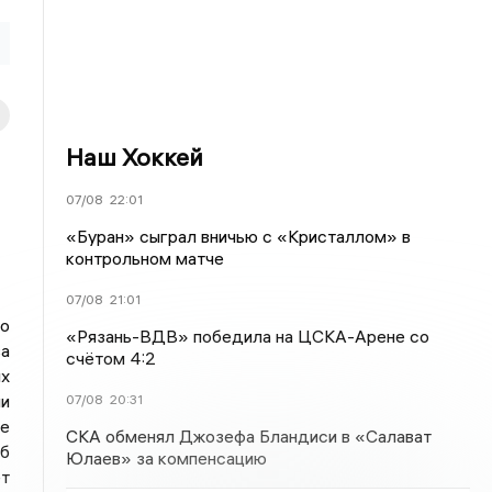
Наш Хоккей
07/08
22:01
«Буран» сыграл вничью с «Кристаллом» в
контрольном матче
07/08
21:01
до
«Рязань-ВДВ» победила на ЦСКА-Арене со
ва
счётом 4:2
их
и
07/08
20:31
ле
СКА обменял Джозефа Бландиси в «Салават
Об
Юлаев» за компенсацию
т