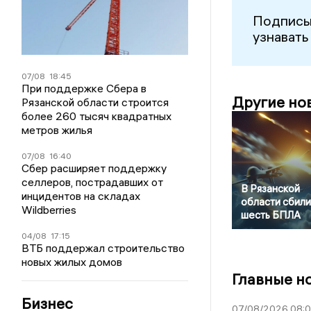
Подписы
узнавать
07/08
18:45
При поддержке Сбера в
Другие но
Рязанской области строится
более 260 тысяч квадратных
метров жилья
07/08
16:40
Сбер расширяет поддержку
селлеров, пострадавших от
В Рязанской
инцидентов на складах
области сбили
Wildberries
шесть БПЛА
04/08
17:15
ВТБ поддержал строительство
новых жилых домов
Главные н
Бизнес
07/08/2026 08: