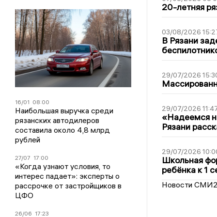
20-летняя ря
03/08/2026 15:2
В Рязани зад
беспилотник
29/07/2026 15:3
Массированна
16/01
08:00
29/07/2026 11:4
Наибольшая выручка среди
«Надеемся на
рязанских автодилеров
Рязани расск
составила около 4,8 млрд
рублей
29/07/2026 10:0
27/07
17:00
Школьная фор
«Когда узнают условия, то
ребёнка к 1 
интерес падает»: эксперты о
Новости СМИ
рассрочке от застройщиков в
ЦФО
26/06
17:23