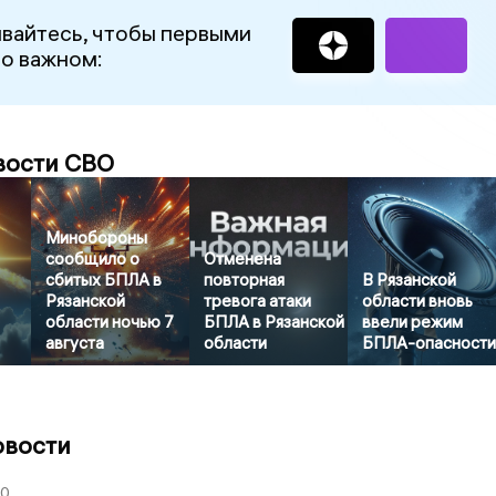
вайтесь, чтобы первыми
 о важном:
вости СВО
Минобороны
сообщило о
Отменена
сбитых БПЛА в
повторная
В Рязанской
Рязанской
тревога атаки
области вновь
области ночью 7
БПЛА в Рязанской
ввели режим
августа
области
БПЛА-опасност
овости
00