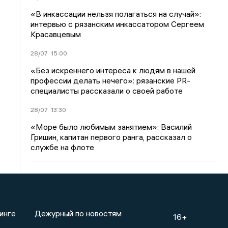
«В инкассации нельзя полагаться на случай»:
интервью с рязанским инкассатором Сергеем
Красавцевым
28/07
15:00
«Без искреннего интереса к людям в нашей
профессии делать нечего»: рязанские PR-
специалисты рассказали о своей работе
28/07
13:30
«Море было любимым занятием»: Василий
Гришин, капитан первого ранга, рассказал о
службе на флоте
инге
Дежурный по новостям
16+