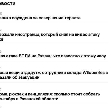
овости
00
занка осуждена за совершение теракта
7
ержали иностранца, который снял на видео атаку
ов
0
я атака БПЛА на Рязань: что известно к этому часу
7
ши вещи отдадут»: сотрудники склада Wildberries в
азали об эвакуации
0
ма, рюкзак и канцелярия: сколько стоит собрать
сентября в Рязанской области
2