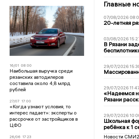
Главные н
07/08/2026 08:
20-летняя ря
03/08/2026 15:2
В Рязани зад
беспилотник
16/01
08:00
29/07/2026 15:3
Наибольшая выручка среди
Массированна
рязанских автодилеров
составила около 4,8 млрд
29/07/2026 11:4
рублей
«Надеемся на
Рязани расск
27/07
17:00
«Когда узнают условия, то
интерес падает»: эксперты о
29/07/2026 10:0
рассрочке от застройщиков в
Школьная фор
ЦФО
ребёнка к 1 
Новости СМИ
26/06
17:23