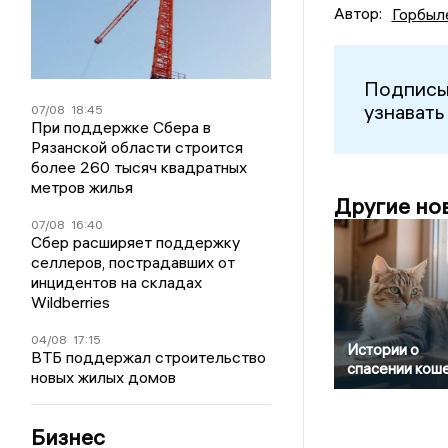
Автор:
Горбыл
Подписы
узнавать
07/08
18:45
При поддержке Сбера в
Рязанской области строится
более 260 тысяч квадратных
метров жилья
Другие но
07/08
16:40
Сбер расширяет поддержку
селлеров, пострадавших от
инцидентов на складах
Wildberries
04/08
17:15
Истории о
ВТБ поддержал строительство
спасении кош
новых жилых домов
Бизнес