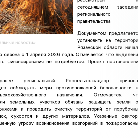
сегодняшнем заседани
регионального
правительства.
Документом предлагает
установить на территор
альные новости»
Рязанской области нача
о сезона с 1 апреля 2026 года. Отмечается, что выделен
го финансирования не потребуется. Проект постановлен
анее региональный Россельхознадзор призыва
цев соблюдать меры противопожарной безопасности н
скохозяйственного назначения. Отмечается, чт
ели земельных участков обязаны защищать земли о
рняками и проводить очистку территорий от порубочн
лок, сухостоя и других материалов. Указанные факто
енную угрозу возникновения возгораний в пожароопасн