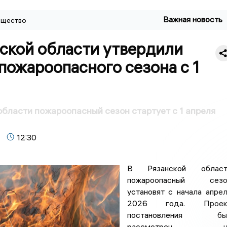
Важная новость
щество
нской области утвердили
пожароопасного сезона с 1
области пожароопасный сезон стартует с 1 апреля
12:30
В Рязанской област
пожароопасный сезо
установят с начала апре
2026 года. Проек
постановления бы
рассмотрен н