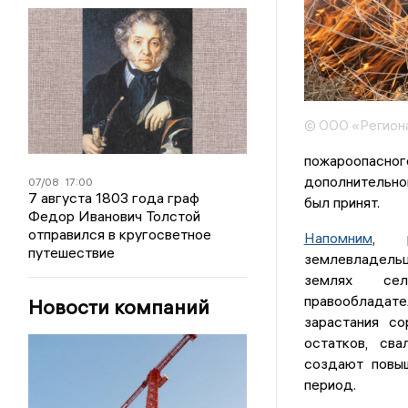
© ООО «Регион
пожароопасног
дополнительно
07/08
17:00
7 августа 1803 года граф
был принят.
Федор Иванович Толстой
отправился в кругосветное
Напомним
, р
путешествие
землевладель
землях сель
правообладат
Новости компаний
зарастания со
остатков, сва
создают повыш
период.