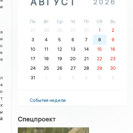
АВГУСТ
2026
и
Пн
Вт
Ср
Чт
Пт
Сб
Вс
27
28
29
30
31
1
2
ся
ии
3
4
5
6
7
8
9
ло
10
11
12
13
14
15
16
ие
17
18
19
20
21
22
23
ия
24
25
26
27
28
29
30
л
31
1
2
3
4
5
6
а
о
т
События недели
ых
ры
Спецпроект
ый