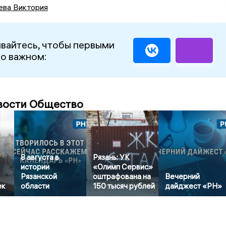
ева Виктория
вайтесь, чтобы первыми
 о важном:
вости Общество
8 августа в
Рязань: УК
истории
«Олимп Сервис»
Рязанской
оштрафована на
Вечерний
ек
области
150 тысяч рублей
дайджест «РН»