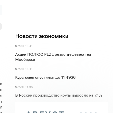
Новости экономики
07/08
18:41
Акции ПОЛЮС PLZL резко дешевеют на
Мосбирже
07/08
18:41
Курс юаня опустился до 11,4936
и
07/08
16:50
н
В России производство крупы выросло на 7,1%
ля
т
л
а