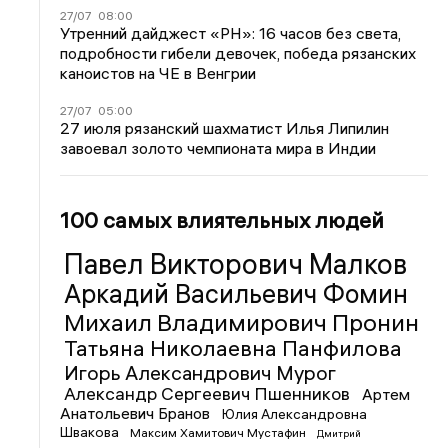
27/07
08:00
Утренний дайджест «РН»: 16 часов без света,
подробности гибели девочек, победа рязанских
каноистов на ЧЕ в Венгрии
27/07
05:00
27 июля рязанский шахматист Илья Липилин
завоевал золото чемпионата мира в Индии
100 самых влиятельных людей
Павел Викторович Малков
Аркадий Васильевич Фомин
Михаил Владимирович Пронин
Татьяна Николаевна Панфилова
Игорь Александрович Мурог
Александр Сергеевич Пшенников
Артем
Анатольевич Бранов
Юлия Александровна
Швакова
Максим Хамитович Мустафин
Дмитрий