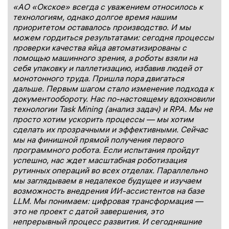
«
АО
«
О
кское»
всегда с уважением относилось к
технологиям
, о
днако долгое время нашим
приоритетом оставалось производство. И мы
можем гордиться результатами: сегодня процессы
проверки качества яйца автоматизированы с
помощью машинного зрения, а роботы взяли на
себя упаковку и
паллетизацию
, избавив людей от
монотонного труда.
Пришла пора двигаться
дальше.
Первым шагом стало изменение подхода к
документообороту. Нас по-настоящему вдохновили
технологии Task Mining (анализ задач) и RPA. Мы не
просто хотим ускорить процессы — мы хотим
сделать их прозрачными и эффективными. Сейчас
мы на фини
шной прямой получения первого
программного робота. Если испытания пройдут
успешно, нас ждет масштабная роботизация
рутинных операций во всех отделах. Параллельно
мы заглядываем в недалекое будущее и изучаем
возможность внедрения ИИ-ассистентов на базе
LLM.
Мы понимаем: цифровая трансформация —
это не проект с датой завершения, это
непрерывный процесс развития. И сегодняшние