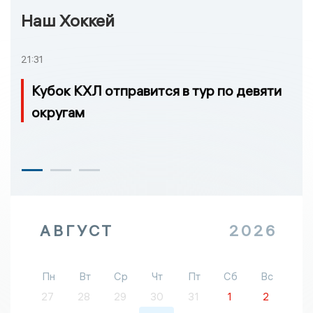
Наш Хоккей
21:31
Кубок КХЛ отправится в тур по девяти
округам
АВГУСТ
2026
Пн
Вт
Ср
Чт
Пт
Сб
Вс
27
28
29
30
31
1
2