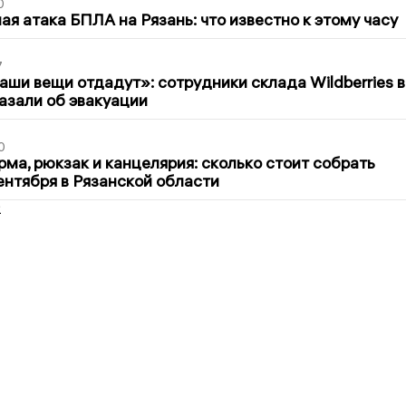
0
я атака БПЛА на Рязань: что известно к этому часу
7
ши вещи отдадут»: сотрудники склада Wildberries в
азали об эвакуации
0
ма, рюкзак и канцелярия: сколько стоит собрать
сентября в Рязанской области
2