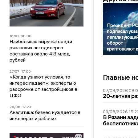
Президент Р
подписал указ
16/01
08:00
легализующи
Наибольшая выручка среди
оборот
рязанских автодилеров
криптовалют 
составила около 4,8 млрд
рублей
27/07
17:00
Главные н
«Когда узнают условия, то
интерес падает»: эксперты о
рассрочке от застройщиков в
07/08/2026 08:
ЦФО
20-летняя ря
26/06
17:23
Аналитика: бизнес нуждается в
03/08/2026 15:2
В Рязани зад
инженерах и рабочих
беспилотник