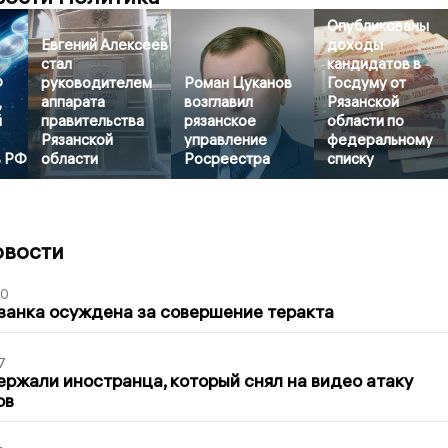
Опубликованы
Евгений Алексеев
доходы
стал
кандидатов в
Ф
руководителем
Роман Цуканов
Госдуму от
,
аппарата
возглавил
Рязанской
й
правительства
рязанское
области по
Рязанской
управление
федеральному
в РФ
области
Росреестра
списку
овости
00
занка осуждена за совершение теракта
7
ержали иностранца, который снял на видео атаку
ов