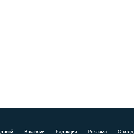
зданий
Вакансии
Редакция
Реклама
О холд