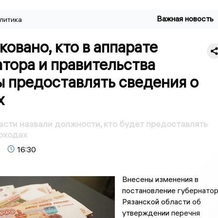
Важная новость
литика
овано, кто в аппарате
тора и правительства
 предоставлять сведения о
х
асти назвали должности, кто будет предоставлять
оходах
16:30
Внесены изменения в
постановление губернато
Рязанской области об
утверждении перечня