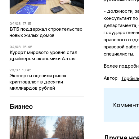
- должности, з
консультант по
04/08
17:15
департамента,
ВТБ поддержал строительство
государственно
новых жилых домов
правового отде
правовой работ
04/08
15:45
Курорт мирового уровня стал
специалисты.
драйвером экономики Алтая
Более подробн
29/07
13:45
Эксперты оценили рынок
Автор:
Горбыл
криптовалют в десятки
миллиардов рублей
Коммент
Бизнес
Другие но