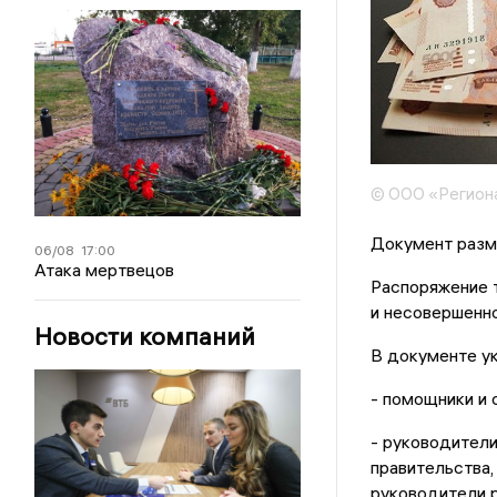
© ООО «Регион
Документ разм
06/08
17:00
Атака мертвецов
Распоряжение т
и несовершенно
Новости компаний
В документе у
- помощники и 
- руководители
правительства,
руководители 