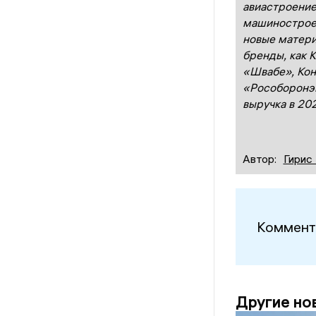
авиастроение
машинострое
новые матери
бренды, как 
«Швабе», Кон
«Рособоронэк
выручка в 20
Автор:
Гирис
Коммент
Другие но