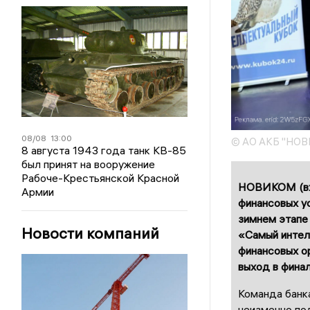
08/08
13:00
© АО АКБ "НО
8 августа 1943 года танк КВ-85
был принят на вооружение
Рабоче-Крестьянской Красной
НОВИКОМ (вхо
Армии
финансовых у
зимнем этапе
Новости компаний
«Самый интел
финансовых о
выход в финал
Команда банка
неизменно по