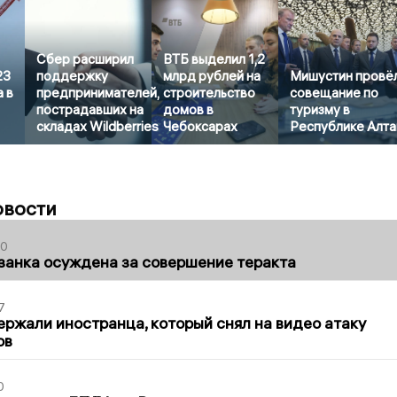
Сбер расширил
ВТБ выделил 1,2
23
поддержку
млрд рублей на
Мишустин провё
 в
предпринимателей,
строительство
совещание по
пострадавших на
домов в
туризму в
складах Wildberries
Чебоксарах
Республике Алта
овости
00
занка осуждена за совершение теракта
7
ержали иностранца, который снял на видео атаку
ов
0