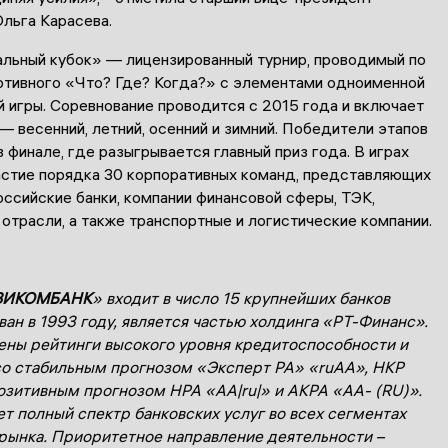
ьга Карасева.
льный кубок» — лицензированный турнир, проводимый по
ртивного «Что? Где? Когда?» с элементами одноименной
 игры. Соревнование проводится с 2015 года и включает
— весенний, летний, осенний и зимний. Победители этапов
 финале, где разыгрывается главный приз года. В играх
астие порядка 30 корпоративных команд, представляющих
ссийские банки, компании финансовой сферы, ТЭК,
отрасли, а также транспортные и логистические компании.
ВИКОМБАНК
» входит в число 15 крупнейших банков
ван в 1993 году, является частью холдинга «РТ-Финанс».
ены рейтинги высокого уровня кредитоспособности и
о стабильным прогнозом «Эксперт РА» «ruАА», НКР
позитивным прогнозом НРА «АА|ru|» и АКРА «АА- (RU)».
т полный спектр банковских услуг во всех сегментах
рынка. Приоритетное направление деятельности –