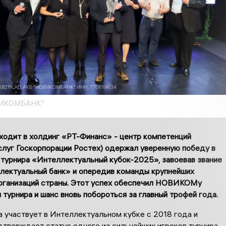
ВИКОМБАНК"
дит в холдинг «РТ-Финанс» - центр компетенций
слуг Госкорпорации Ростех) одержал уверенную победу в
 турнира «Интеллектуальный кубок-2025», завоевав звание
лектуальный банк» и опередив команды крупнейших
рганизаций страны. Этот успех обеспечил НОВИКОМу
 турнира и шанс вновь побороться за главный трофей года.
 участвует в Интеллектуальном кубке с 2018 года и
дтверждает статус одного из сильнейших игроков турнира.