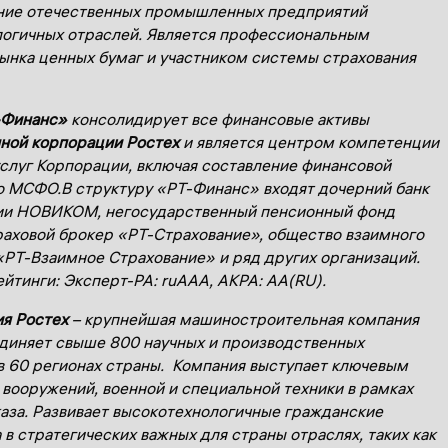
ние отечественных промышленных предприятий
огичных отраслей. Является профессиональным
ынка ценных бумаг и участником системы страхования
-Финанс»
консолидирует все финансовые активы
ной корпорации Ростех
и является центром компетенции
слуг Корпорации, включая составление финансовой
о МСФО.В структуру «РТ-Финанс» входят дочерний банк
ии НОВИКОМ, негосударственный пенсионный фонд
раховой брокер «РТ-Страхование», общество взаимного
«РТ-Взаимное Страхование» и ряд других организаций.
йтинги: Эксперт-РА: ruAAA, АКРА: AA(RU).
я Ростех
– крупнейшая машиностроительная компания
диняет свыше 800 научных и производственных
в 60 регионах страны. Компания выступает ключевым
вооружений, военной и специальной техники в рамках
аза. Развивает высокотехнологичные гражданские
 в стратегических важных для страны отраслях, таких как