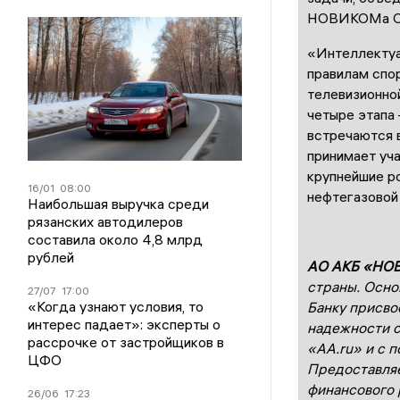
НОВИКОМа Ол
«Интеллектуа
правилам спо
телевизионной
четыре этапа 
встречаются в
принимает уч
крупнейшие ро
16/01
08:00
нефтегазовой 
Наибольшая выручка среди
рязанских автодилеров
составила около 4,8 млрд
рублей
АО АКБ «НО
страны. Осно
27/07
17:00
«Когда узнают условия, то
Банку присво
интерес падает»: эксперты о
надежности с
рассрочке от застройщиков в
«АА.ru» и с 
ЦФО
Предоставляе
финансового 
26/06
17:23