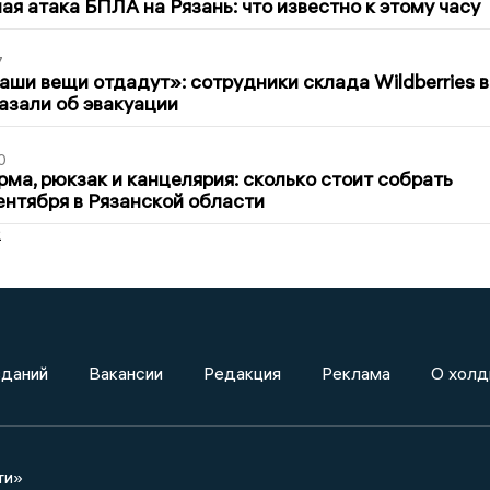
я атака БПЛА на Рязань: что известно к этому часу
7
ши вещи отдадут»: сотрудники склада Wildberries в
азали об эвакуации
0
ма, рюкзак и канцелярия: сколько стоит собрать
сентября в Рязанской области
2
зданий
Вакансии
Редакция
Реклама
О холд
ти»