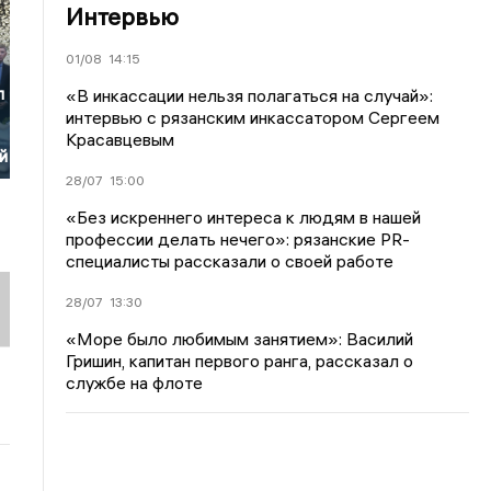
Интервью
01/08
14:15
л
«В инкассации нельзя полагаться на случай»:
интервью с рязанским инкассатором Сергеем
Красавцевым
й
28/07
15:00
«Без искреннего интереса к людям в нашей
профессии делать нечего»: рязанские PR-
специалисты рассказали о своей работе
28/07
13:30
«Море было любимым занятием»: Василий
Гришин, капитан первого ранга, рассказал о
службе на флоте