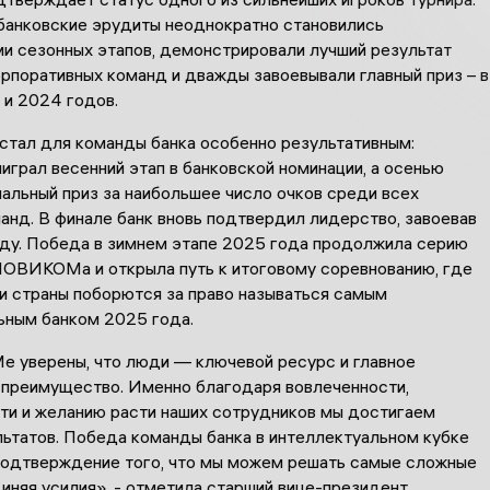
 банковские эрудиты неоднократно становились
и сезонных этапов, демонстрировали лучший результат
рпоративных команд и дважды завоевывали главный приз – в
 и 2024 годов.
стал для команды банка особенно результативным:
рал весенний этап в банковской номинации, а осенью
альный приз за наибольшее число очков среди всех
анд. В финале банк вновь подтвердил лидерство, завоевав
аду. Победа в зимнем этапе 2025 года продолжила серию
НОВИКОМа и открыла путь к итоговому соревнованию, где
и страны поборются за право называться самым
ьным банком 2025 года.
уверены, что люди — ключевой ресурс и главное
 преимущество. Именно благодаря вовлеченности,
ти и желанию расти наших сотрудников мы достигаем
льтатов. Победа команды банка в интеллектуальном кубке
одтверждение того, что мы можем решать самые сложные
иняя усилия», - отметила старший вице-президент