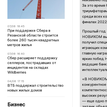
За это время
триумфаторам
среди всех ко
финалах 2022
07/08
18:45
При поддержке Сбера в
Прошлый год 
Рязанской области строится
НОВИКОМ выиг
более 260 тысяч квадратных
получил специ
метров жилья
играющих ком
главную нагр
07/08
16:40
Сбер расширяет поддержку
ярких побед 
селлеров, пострадавших от
ведущие банк
инцидентов на складах
интеллектуал
Wildberries
«В НОВИКОМе 
04/08
17:15
конкурентное
ВТБ поддержал строительство
компетентнос
новых жилых домов
высоких резу
— еще одно п
Бизнес
задачи, объед