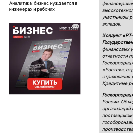
Аналитика: бизнес нуждается в
финансирова
инженерах и рабочих
высокотехнол
участником р
вкладов.
Холдинг «РТ
Государствен
финансовых у
отчетности п
Госкорпорац
«Ростех», ст
страхования 
Кредитные ре
Госкорпораци
России. Объе
организаций 
поставщиком 
гособоронзак
производства