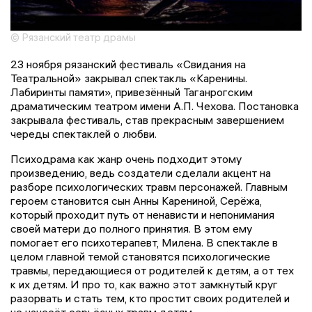
© Рязанский театр драмы
23 ноября рязанский фестиваль «Свидания на
Театральной» закрывал спектакль «Каренины.
Лабиринты памяти», привезённый Таганрогским
драматическим театром имени А.П. Чехова. Постановка
закрывала фестиваль, став прекрасным завершением
череды спектаклей о любви.
Психодрама как жанр очень подходит этому
произведению, ведь создатели сделали акцент на
разборе психологических травм персонажей. Главным
героем становится сын Анны Карениной, Серёжа,
который проходит путь от ненависти и непонимания
своей матери до полного принятия. В этом ему
помогает его психотерапевт, Милена. В спектакле в
целом главной темой становятся психологические
травмы, передающиеся от родителей к детям, а от тех
к их детям. И про то, как важно этот замкнутый круг
разорвать и стать тем, кто простит своих родителей и