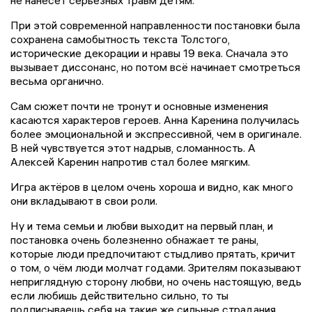
не нанесёт серьёзных травм детям.
При этой современной направленности постановки была
сохранена самобытность текста Толстого,
исторические декорации и нравы 19 века. Сначала это
вызывает диссонанс, но потом всё начинает смотреться
весьма органично.
Сам сюжет почти не тронут и основные изменения
касаются характеров героев. Анна Каренина получилась
более эмоциональной и экспрессивной, чем в оригинале.
В ней чувствуется этот надрыв, сломанность. А
Алексей Каренин напротив стал более мягким.
Игра актёров в целом очень хороша и видно, как много
они вкладывают в свои роли.
Ну и тема семьи и любви выходит на первый план, и
постановка очень болезненно обнажает те раны,
которые люди предпочитают стыдливо прятать, кричит
о том, о чём люди молчат годами. Зрителям показывают
неприглядную сторону любви, но очень настоящую, ведь
если любишь действительно сильно, то ты
подписываешь себя на такие же сильные страдания.