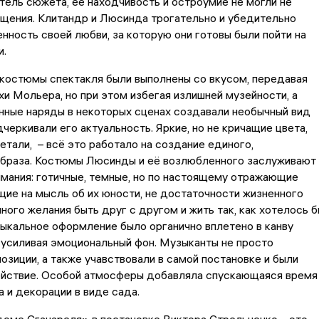
тель сюжета, её находчивость и остроумие не могли не
щения. Клитандр и Люсинда трогательно и убедительно
нность своей любви, за которую они готовы были пойти на
и.
костюмы спектакля были выполнены со вкусом, передавая
и Мольера, но при этом избегая излишней музейности, а
нные наряды в некоторых сценах создавали необычный вид
дчеркивали его актуальность. Яркие, но не кричащие цвета,
тали, – всё это работало на создание единого,
образа. Костюмы Люсинды и её возлюбленного заслуживают
мания: готичные, темные, но по настоящему отражающие
щие на мысль об их юности, не достаточности жизненного
много желания быть друг с другом и жить так, как хотелось б
ыкальное оформление было органично вплетено в канву
 усиливая эмоциональный фон. Музыканты не просто
озиции, а также учавствовали в самой постановке и были
ействие. Особой атмосферы добавляла спускающаяся время
а и декорации в виде сада.