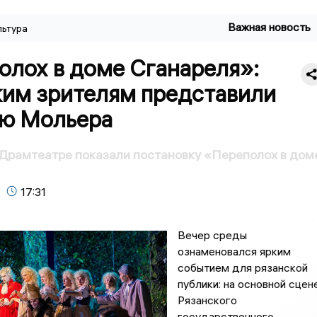
Важная новость
льтура
олох в доме Сганареля»:
ким зрителям представили
ю Мольера
Драмтеатре показали постановку «Переполох в дом
17:31
Вечер среды
ознаменовался ярким
событием для рязанской
публики: на основной сцен
Рязанского
государственного