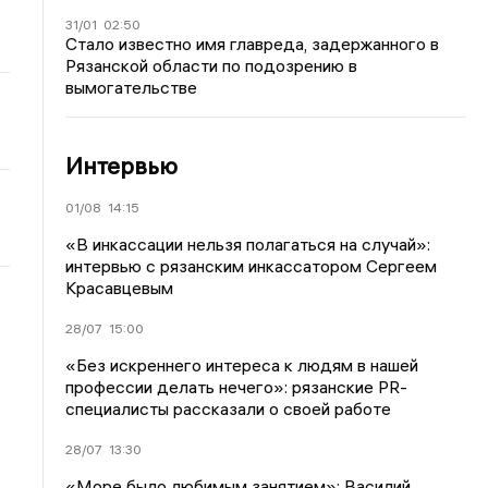
31/01
02:50
Стало известно имя главреда, задержанного в
Рязанской области по подозрению в
вымогательстве
Интервью
01/08
14:15
«В инкассации нельзя полагаться на случай»:
интервью с рязанским инкассатором Сергеем
Красавцевым
28/07
15:00
«Без искреннего интереса к людям в нашей
профессии делать нечего»: рязанские PR-
специалисты рассказали о своей работе
28/07
13:30
«Море было любимым занятием»: Василий