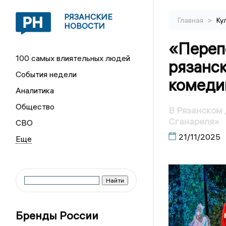
РЯЗАНСКИЕ
>
Главная
Ку
НОВОСТИ
«Переп
100 самых влиятельных людей
рязанс
События недели
комеди
Аналитика
Общество
В Рязанском 
Сганареля»
СВО
21/11/2025
Бренды России