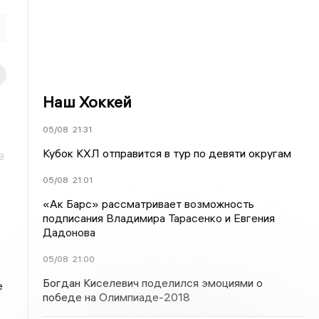
Наш Хоккей
05/08
21:31
Кубок КХЛ отправится в тур по девяти округам
е
05/08
21:01
«Ак Барс» рассматривает возможность
подписания Владимира Тарасенко и Евгения
Дадонова
05/08
21:00
Богдан Киселевич поделился эмоциями о
е
победе на Олимпиаде-2018