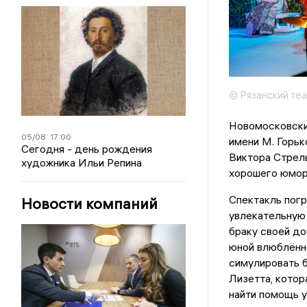
© Рязанский те
Новомосковски
05/08
17:00
имени М. Горь
Сегодня - день рождения
Виктора Стрель
художника Ильи Репина
хорошего юмор
Спектакль погр
Новости компаний
увлекательную 
браку своей д
юной влюблённо
симулировать б
Лизетта, котор
найти помощь у