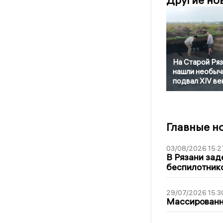
Другие но
На Старой Ря
нашли необыч
подвал XIV ве
Главные н
03/08/2026 15:2
В Рязани зад
беспилотник
29/07/2026 15:3
Массированна