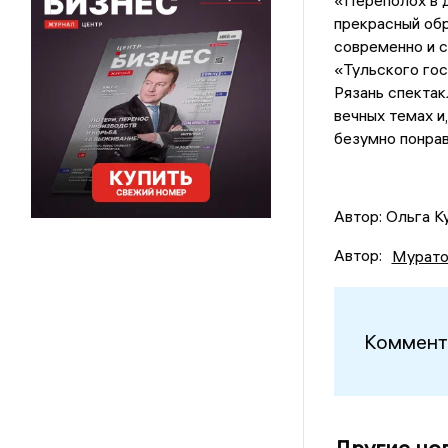
«Переполох в д
прекрасный обр
современно и с
«Тульского гос
Рязань спектак
вечных темах и
безумно понрави
Автор: Ольга К
Автор:
Мурато
Коммент