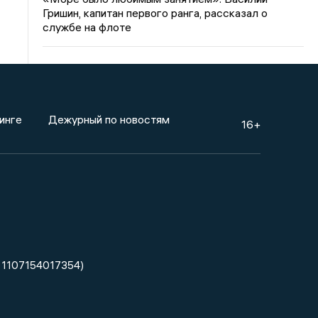
Гришин, капитан первого ранга, рассказал о
службе на флоте
инге
Дежурный по новостям
16+
 1107154017354)