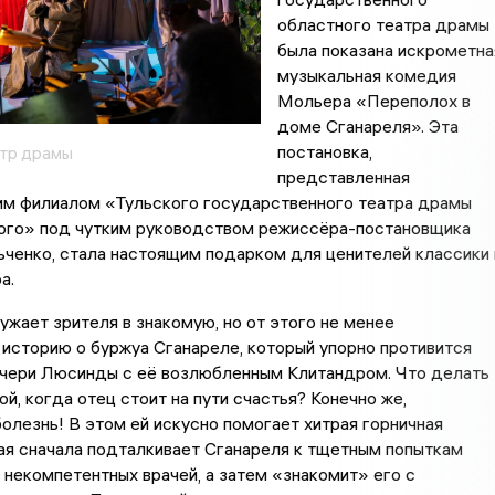
областного театра драмы
была показана искрометна
музыкальная комедия
Мольера «Переполох в
доме Сганареля». Эта
постановка,
атр драмы
представленная
м филиалом «Тульского государственного театра драмы
кого» под чутким руководством режиссёра-постановщика
ченко, стала настоящим подарком для ценителей классики 
а.
ужает зрителя в знакомую, но от этого не менее
историю о буржуа Сганареле, который упорно противится
очери Люсинды с её возлюбленным Клитандром. Что делать
й, когда отец стоит на пути счастья? Конечно же,
олезнь! В этом ей искусно помогает хитрая горничная
ая сначала подталкивает Сганареля к тщетным попыткам
 некомпетентных врачей, а затем «знакомит» его с