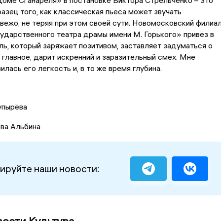
оме Сганареля» в постановке Виктора Стрельченко – это
азец того, как классическая пьеса может звучать
вежо, не теряя при этом своей сути. Новомосковский филиа
ударственного театра драмы имени М. Горького» привёз в
ль, который заряжает позитивом, заставляет задуматься о
, главное, дарит искренний и заразительный смех. Мне
лась его легкость и, в то же время глубина.
упырёва
ва Альбина
ируйте наши новости: