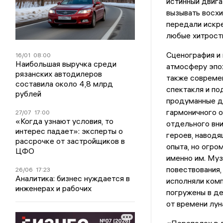
истинный двига
вызывать восхи
передали искре
любые хитрост
Сценография и 
16/01
08:00
Наибольшая выручка среди
атмосферу эпох
рязанских автодилеров
также совреме
составила около 4,8 млрд
спектакля и по
рублей
продуманные де
гармоничного 
27/07
17:00
«Когда узнают условия, то
отдельного вни
интерес падает»: эксперты о
героев, наводя
рассрочке от застройщиков в
опыта, но огро
ЦФО
именно им. Муз
повествования,
26/06
17:23
Аналитика: бизнес нуждается в
исполняли комп
инженерах и рабочих
погружены в д
от времени лун