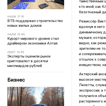
таинственным 
кто иной, как К
безотказный ди
04/08
17:15
ВТБ поддержал строительство
Режиссёр Викт
новых жилых домов
вдохнув в него
динамичному де
04/08
15:45
музыке, котора
Курорт мирового уровня стал
видно, как реж
драйвером экономики Алтая
зрителям не то
29/07
13:45
и сопереживат
Эксперты оценили рынок
отсылок к совр
криптовалют в десятки
изяществом, х
миллиардов рублей
Актерский анс
Бизнес
высокое мастер
Лизетты, служа
экспрессии, а 
получился объ
растерянного и