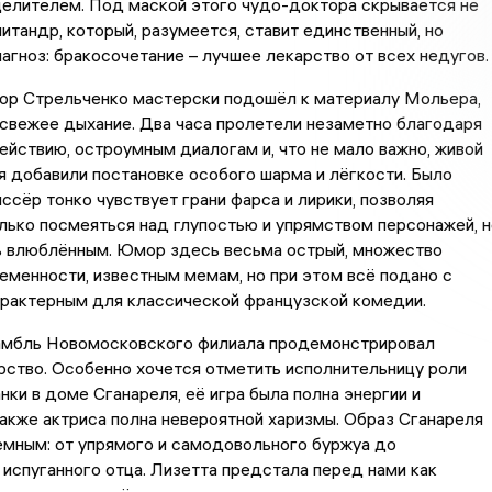
целителем. Под маской этого чудо-доктора скрывается не
литандр, который, разумеется, ставит единственный, но
агноз: бракосочетание – лучшее лекарство от всех недугов.
ор Стрельченко мастерски подошёл к материалу Мольера,
 свежее дыхание. Два часа пролетели незаметно благодаря
йствию, остроумным диалогам и, что не мало важно, живой
я добавили постановке особого шарма и лёгкости. Было
иссёр тонко чувствует грани фарса и лирики, позволяя
лько посмеяться над глупостью и упрямством персонажей, н
ь влюблённым. Юмор здесь весьма острый, множество
еменности, известным мемам, но при этом всё подано с
арактерным для классической французской комедии.
амбль Новомосковского филиала продемонстрировал
ство. Особенно хочется отметить исполнительницу роли
нки в доме Сганареля, её игра была полна энергии и
также актриса полна невероятной харизмы. Образ Сганареля
емным: от упрямого и самодовольного буржуа до
 испуганного отца. Лизетта предстала перед нами как