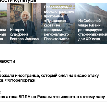
вости Культура
Павел Малков
обсудил развитие
программы
«Пушкинская
На Соборной
карта» на
улице Рязани
зани
История
заседании
реставрируют
ный
художника
регионального
старинный жило
ка
Виктора Иванова
Правительства
дом XIX века
овости
7
ержали иностранца, который снял на видео атаку
ов. Фоторепортаж
0
я атака БПЛА на Рязань: что известно к этому часу