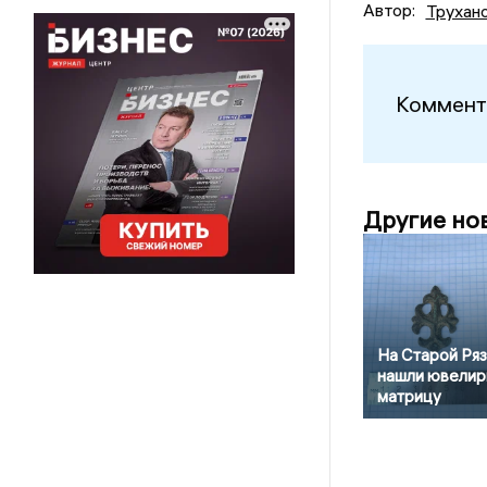
Автор:
Трухан
Коммент
Другие но
На Старой Ря
нашли ювели
матрицу