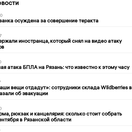
овости
00
занка осуждена за совершение теракта
7
ержали иностранца, который снял на видео атаку
ов
0
я атака БПЛА на Рязань: что известно к этому часу
7
ши вещи отдадут»: сотрудники склада Wildberries в
азали об эвакуации
0
ма, рюкзак и канцелярия: сколько стоит собрать
сентября в Рязанской области
2