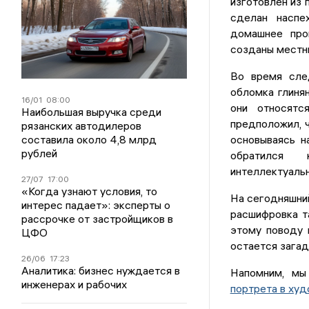
изготовлен из 
сделан наспе
домашнее про
созданы местны
Во время сле
обломка глинян
16/01
08:00
они относятс
Наибольшая выручка среди
предположил, ч
рязанских автодилеров
составила около 4,8 млрд
основываясь н
рублей
обратился 
интеллектуальн
27/07
17:00
«Когда узнают условия, то
На сегодняшний
интерес падает»: эксперты о
расшифровка т
рассрочке от застройщиков в
этому поводу 
ЦФО
остается загад
26/06
17:23
Аналитика: бизнес нуждается в
Напомним, мы
инженерах и рабочих
портрета в ху