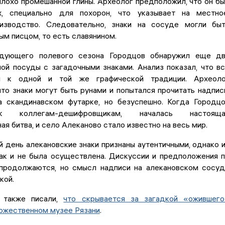
плохо промешанной глины. Археолог предположил, что он б
х, специально для похорон, что указывает на местно
изводство. Следовательно, знаки на сосуде могли бы
м писцом, то есть славянином.
дующего полевого сезона Городцов обнаружил еще дв
ой посуды с загадочными знаками. Анализ показал, что в
я к одной и той же графической традиции. Археоло
то знаки могут быть рунами и попытался прочитать надпис
а скандинавском футарке, но безуспешно. Когда Городц
к коллегам-дешифровщикам, началась настояща
ая битва, и село Алеканово стало известно на весь мир.
 день алекановские знаки признаны аутентичными, однако 
ак и не была осуществлена. Дискуссии и предположения 
продолжаются, но смысл надписи на алекановском сосу
кой.
 также писали,
что скрывается за загадкой «ожившег
дожественном музее Рязани
.