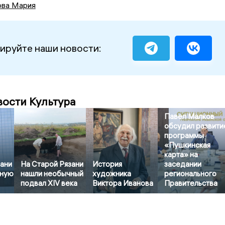
ова Мария
ируйте наши новости:
вости Культура
Павел Малков
обсудил развити
программы
«Пушкинская
карта» на
зани
На Старой Рязани
История
заседании
рную
нашли необычный
художника
регионального
подвал XIV века
Виктора Иванова
Правительства