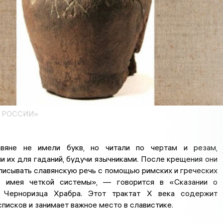
Ы РОССИИ»
вяне не имели букв, но читали по чертам и резам,
и их для гаданий, будучи язычниками. После крещения они
писывать славянскую речь с помощью римских и греческих
е имея четкой системы», — говорится в «Сказании о
 Черноризца Храбра. Этот трактат X века содержит
писков и занимает важное место в славистике.