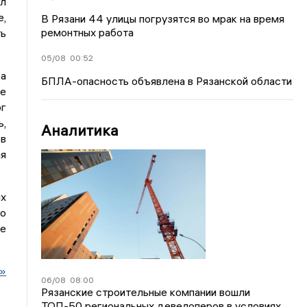
ыл
е,
В Рязани 44 улицы погрузятся во мрак на время
ремонтных работа
ть
05/08
00:52
а
БПЛА-опасность объявлена в Рязанской области
се
г
ь,
Аналитика
ов
я
их
по
де
о»
06/08
08:00
Рязанские строительные компании вошли
ТОП-50 региональных девелоперов в условиях