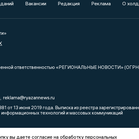
зданий
Вакансии
Редакция
Реклама
О холд
ти»
X
ниченной ответственностью «РЕГИОНАЛЬНЫЕ НОВОСТИ» (ОГРН
u
reklama@ryazannews.ru
,
81 от 13 июня 2019 года. Выписка из реестра зарегистрирова
, информационных технологий и массовых коммуникаций
пку вы даете согласие на обработку персональных