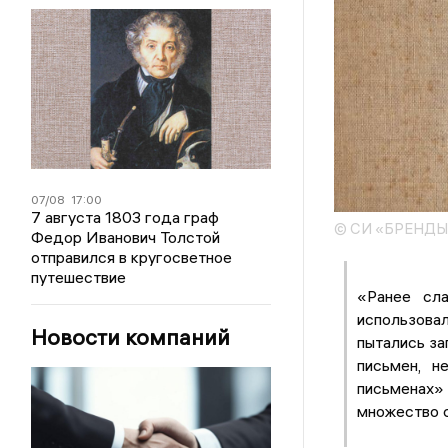
07/08
17:00
7 августа 1803 года граф
© СИ «БРЕНД
Федор Иванович Толстой
отправился в кругосветное
путешествие
«Ранее сла
использовал
Новости компаний
пытались за
письмен, н
письменах»
множество с