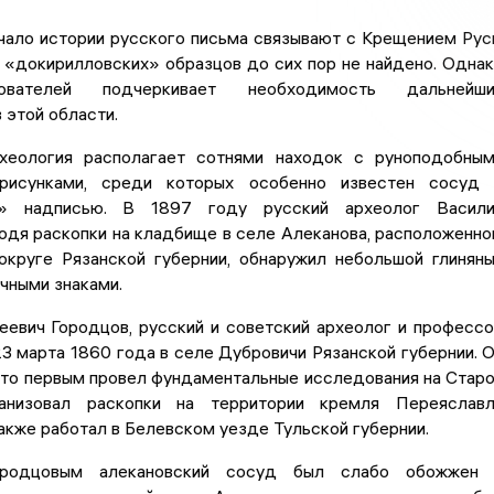
чало истории русского письма связывают с Крещением Рус
 «докирилловских» образцов до сих пор не найдено. Одна
вателей подчеркивает необходимость дальнейши
 этой области.
хеология располагает сотнями находок с руноподобны
рисунками, среди которых особенно известен сосуд 
й» надписью. В 1897 году русский археолог Васили
одя раскопки на кладбище в селе Алеканова, расположенн
круге Рязанской губернии, обнаружил небольшой глинян
чными знаками.
еевич Городцов, русский и советский археолог и професс
3 марта 1860 года в селе Дубровичи Рязанской губернии. 
что первым провел фундаментальные исследования на Стар
анизовал раскопки на территории кремля Переяславл
также работал в Белевском уезде Тульской губернии.
ородцовым алекановский сосуд был слабо обожжен 