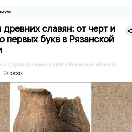
льтура
 древних славян: от черт и
о первых букв в Рязанской
и
 загадки древних славят в Рязанской области
08:30