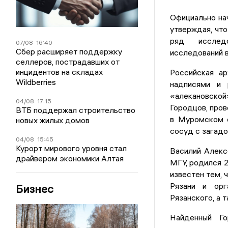
Официально на
утверждая, что
ряд исследо
07/08
16:40
Сбер расширяет поддержку
исследований в
селлеров, пострадавших от
инцидентов на складах
Российская ар
Wildberries
надписями и 
«алекановско
04/08
17:15
Городцов, пров
ВТБ поддержал строительство
в Муромском о
новых жилых домов
сосуд с загадо
04/08
15:45
Курорт мирового уровня стал
Василий Алекс
драйвером экономики Алтая
МГУ, родился 2
известен тем, 
Рязани и орг
Бизнес
Рязанского, а 
Найденный Г