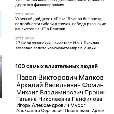
дорогого финансирования
27/07
08:00
Утренний дайджест «РН»: 16 часов без света,
подробности гибели девочек, победа рязанских
каноистов на ЧЕ в Венгрии
27/07
05:00
27 июля рязанский шахматист Илья Липилин
завоевал золото чемпионата мира в Индии
е
100 самых влиятельных людей
Павел Викторович Малков
Аркадий Васильевич Фомин
Михаил Владимирович Пронин
Татьяна Николаевна Панфилова
Игорь Александрович Мурог
Александр Сергеевич Пшенников
Артем