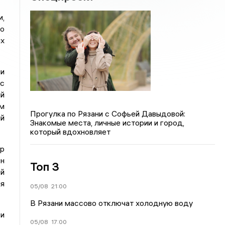
и,
ко
х
ми
с
й
ом
Прогулка по Рязани с Софьей Давыдовой:
ый
Знакомые места, личные истории и город,
который вдохновляет
ор
Он
Топ 3
ой
я
05/08
21:00
В Рязани массово отключат холодную воду
и
05/08
17:00