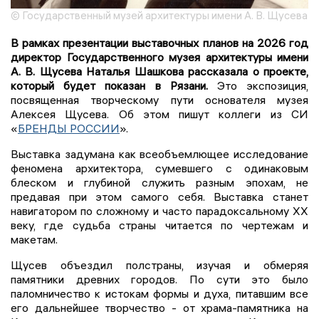
© Государственный музей архитектуры имени А. В. Щусева
В рамках презентации выставочных планов на 2026 год
директор Государственного музея архитектуры имени
А. В. Щусева Наталья Шашкова рассказала о проекте,
который будет показан в Рязани.
Это экспозиция,
посвященная творческому пути основателя музея
Алексея Щусева. Об этом пишут коллеги из СИ
«
БРЕНДЫ РОССИИ
».
Выставка задумана как всеобъемлющее исследование
феномена архитектора, сумевшего с одинаковым
блеском и глубиной служить разным эпохам, не
предавая при этом самого себя. Выставка станет
навигатором по сложному и часто парадоксальному XX
веку, где судьба страны читается по чертежам и
макетам.
Щусев объездил полстраны, изучая и обмеряя
памятники древних городов. По сути это было
паломничество к истокам формы и духа, питавшим все
его дальнейшее творчество - от храма-памятника на