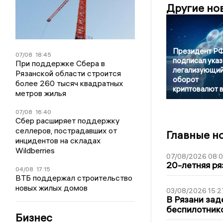
Другие но
Президент Р
07/08
18:45
подписал указ
При поддержке Сбера в
легализующи
Рязанской области строится
оборот
более 260 тысяч квадратных
криптовалют 
метров жилья
07/08
16:40
Сбер расширяет поддержку
селлеров, пострадавших от
Главные н
инцидентов на складах
Wildberries
07/08/2026 08:
20-летняя ря
04/08
17:15
ВТБ поддержал строительство
новых жилых домов
03/08/2026 15:2
В Рязани зад
беспилотник
Бизнес