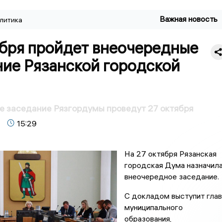
Важная новость
литика
ября пройдет внеочередные
ние Рязанской городской
 заседание Рязгордумы проведут 27 октября
15:29
На 27 октября Рязанская
городская Дума назначил
внеочередное заседание.
С докладом выступит глав
муниципального
образования,