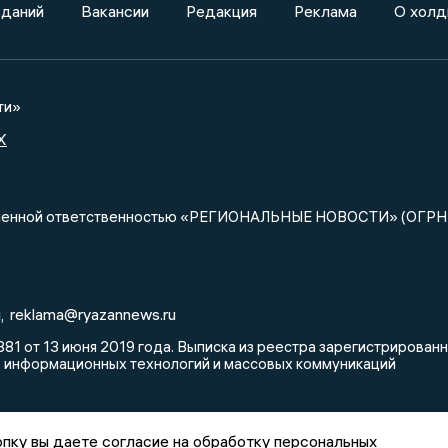
зданий
Вакансии
Редакция
Реклама
О холд
ти»
X
ниченной ответственностью «РЕГИОНАЛЬНЫЕ НОВОСТИ» (ОГРН
u
reklama@ryazannews.ru
,
81 от 13 июня 2019 года. Выписка из реестра зарегистрирова
, информационных технологий и массовых коммуникаций
пку вы даете согласие на обработку персональных