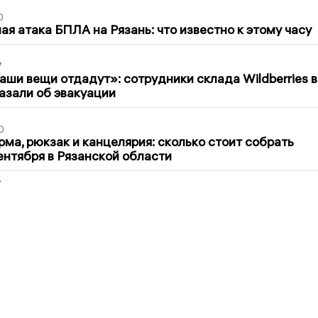
0
я атака БПЛА на Рязань: что известно к этому часу
7
ши вещи отдадут»: сотрудники склада Wildberries в
азали об эвакуации
0
ма, рюкзак и канцелярия: сколько стоит собрать
сентября в Рязанской области
2