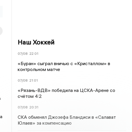
Наш Хоккей
07/08
22:01
«Буран» сыграл вничью с «Кристаллом» в
контрольном матче
07/08
21:01
«Рязань-ВДВ» победила на ЦСКА-Арене со
счётом 4:2
а
07/08
20:31
а
СКА обменял Джозефа Бландиси в «Салават
Юлаев» за компенсацию