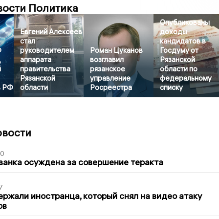
вости Политика
Опубликованы
Евгений Алексеев
доходы
стал
кандидатов в
Ф
руководителем
Роман Цуканов
Госдуму от
,
аппарата
возглавил
Рязанской
й
правительства
рязанское
области по
Рязанской
управление
федеральному
в РФ
области
Росреестра
списку
овости
00
занка осуждена за совершение теракта
7
ержали иностранца, который снял на видео атаку
ов