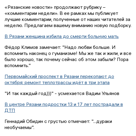
«Рязанские новости» продолжают рубрику –
«комментарии недели». В ее рамках мы публикует
лучшие комментарии, полученные от наших читателей за
неделю. Предлагаем вашему вниманию новую подборку.
В Рязани женщина избила до смерти больную мать
Фёдор Климов замечает: "Надо любви больше. И
вспомнить наконец о гуманизме! Мы же так и жили, и все
было хорошо, так почему сейчас об этом забыли? Пора
вспомнить."
Первомайский проспект в Рязани перекопают до
октября: ремонт теплотрассы идёт в три этапа
"И так каждый год)))" - усмехается Вадим Ульянов
В центре Рязани подростки 13 и 17 лет пострадали в
ДТП
Геннадий Обидин с грустью отмечает: "...дураки
необучаемы".