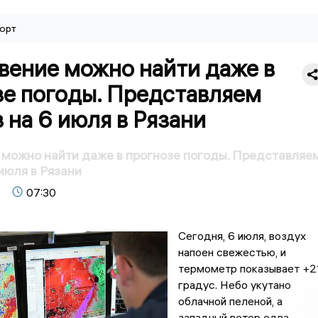
орт
вение можно найти даже в
зе погоды. Представляем
 на 6 июля в Рязани
можно найти даже в прогнозе погоды. Представляе
 июля в Рязани
07:30
Сегодня, 6 июля, воздух
напоен свежестью, и
термометр показывает +2
градус. Небо укутано
облачной пеленой, а
западный ветер едва