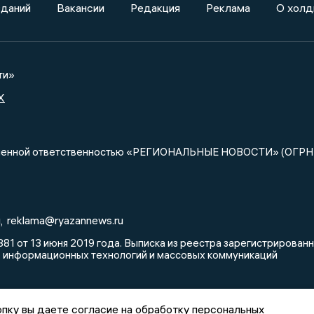
зданий
Вакансии
Редакция
Реклама
О холд
ти»
X
ниченной ответственностью «РЕГИОНАЛЬНЫЕ НОВОСТИ» (ОГРН
u
reklama@ryazannews.ru
,
81 от 13 июня 2019 года. Выписка из реестра зарегистрирова
, информационных технологий и массовых коммуникаций
пку вы даете согласие на обработку персональных