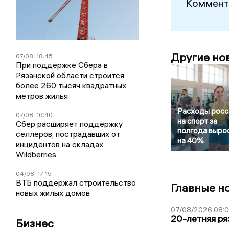
Коммент
Другие но
07/08
18:45
При поддержке Сбера в
Рязанской области строится
более 260 тысяч квадратных
метров жилья
Расходы росс
07/08
16:40
на спорт за
Сбер расширяет поддержку
полгода выро
селлеров, пострадавших от
на 40%
инцидентов на складах
Wildberries
04/08
17:15
ВТБ поддержал строительство
Главные н
новых жилых домов
07/08/2026 08:
20-летняя ря
Бизнес