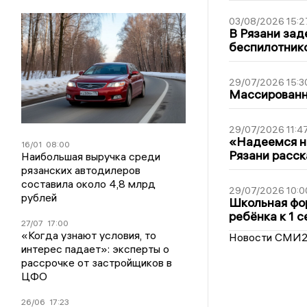
03/08/2026 15:2
В Рязани зад
беспилотник
29/07/2026 15:3
Массированна
29/07/2026 11:4
«Надеемся на
16/01
08:00
Рязани расск
Наибольшая выручка среди
рязанских автодилеров
составила около 4,8 млрд
29/07/2026 10:0
рублей
Школьная фор
ребёнка к 1 
27/07
17:00
«Когда узнают условия, то
Новости СМИ
интерес падает»: эксперты о
рассрочке от застройщиков в
ЦФО
26/06
17:23