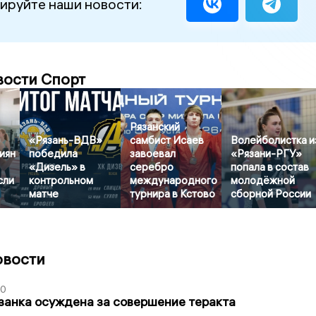
ируйте наши новости:
вости Спорт
Рязанский
«Рязань-ВДВ»
самбист Исаев
Волейболистка и
иян
победила
завоевал
«Рязани-РГУ»
«Дизель» в
серебро
попала в состав
сли
контрольном
международного
молодёжной
матче
турнира в Кстово
сборной России
овости
00
занка осуждена за совершение теракта