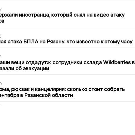
7
ержали иностранца, который снял на видео атаку
ов
0
я атака БПЛА на Рязань: что известно к этому часу
7
ши вещи отдадут»: сотрудники склада Wildberries в
азали об эвакуации
0
ма, рюкзак и канцелярия: сколько стоит собрать
сентября в Рязанской области
2