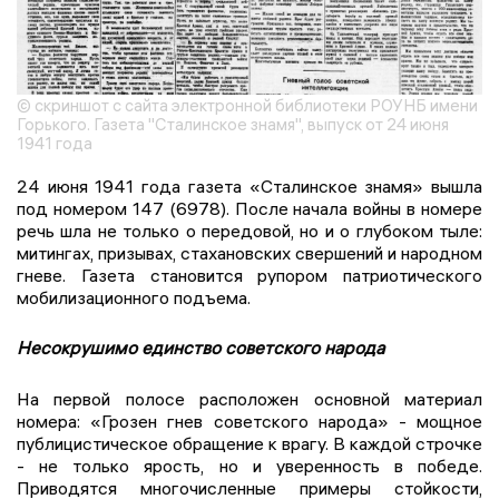
© скриншот с сайта электронной библиотеки РОУНБ имени
Горького. Газета "Сталинское знамя", выпуск от 24 июня
1941 года
24 июня 1941 года газета «Сталинское знамя» вышла
под номером 147 (6978). После начала войны в номере
речь шла не только о передовой, но и о глубоком тыле:
митингах, призывах, стахановских свершений и народном
гневе. Газета становится рупором патриотического
мобилизационного подъема.
Несокрушимо единство советского народа
На первой полосе расположен основной материал
номера: «Грозен гнев советского народа» - мощное
публицистическое обращение к врагу. В каждой строчке
- не только ярость, но и уверенность в победе.
Приводятся многочисленные примеры стойкости,