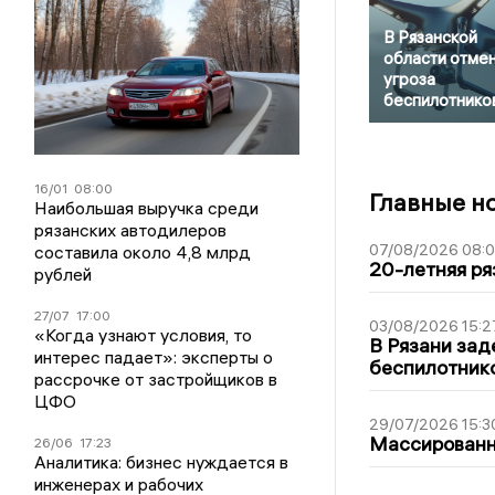
В Рязанской
области отме
угроза
беспилотнико
16/01
08:00
Главные н
Наибольшая выручка среди
рязанских автодилеров
07/08/2026 08:
составила около 4,8 млрд
20-летняя ря
рублей
27/07
17:00
03/08/2026 15:2
«Когда узнают условия, то
В Рязани зад
интерес падает»: эксперты о
беспилотник
рассрочке от застройщиков в
ЦФО
29/07/2026 15:3
Массированна
26/06
17:23
Аналитика: бизнес нуждается в
инженерах и рабочих