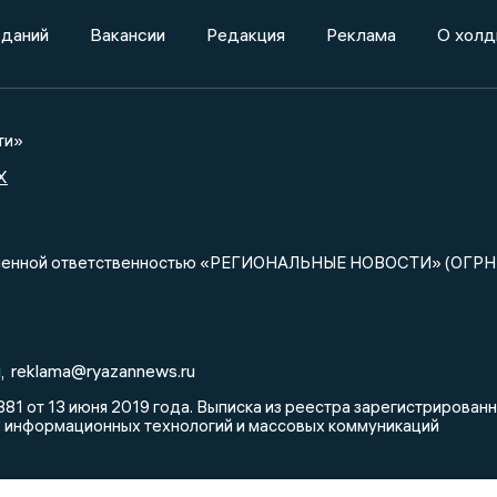
зданий
Вакансии
Редакция
Реклама
О холд
ти»
X
ниченной ответственностью «РЕГИОНАЛЬНЫЕ НОВОСТИ» (ОГРН
u
reklama@ryazannews.ru
,
81 от 13 июня 2019 года. Выписка из реестра зарегистрирова
, информационных технологий и массовых коммуникаций