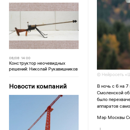
08/08
14:00
Конструктор неочевидных
решений: Николай Рукавишников
© Нейросеть «
Новости компаний
В ночь с 6 на 
Смоленской об
было перехваче
аппаратов сам
Мэр Москвы Сер