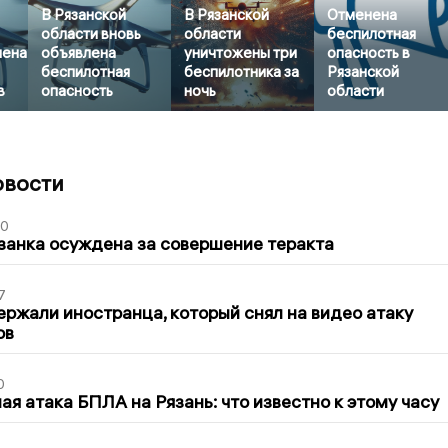
В Рязанской
В Рязанской
Отменена
области вновь
области
беспилотная
нена
объявлена
уничтожены три
опасность в
беспилотная
беспилотника за
Рязанской
в
опасность
ночь
области
овости
00
занка осуждена за совершение теракта
7
ержали иностранца, который снял на видео атаку
ов
0
я атака БПЛА на Рязань: что известно к этому часу