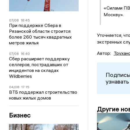
«Силами ПВ
Москву».
07/08
18:45
При поддержке Сбера в
Рязанской области строится
Уточняется, чт
более 260 тысяч квадратных
экстренных сл
метров жилья
Автор:
Трухан
07/08
16:40
Сбер расширяет поддержку
селлеров, пострадавших от
инцидентов на складах
Подписы
Wildberries
узнавать
04/08
17:15
ВТБ поддержал строительство
новых жилых домов
Другие но
Бизнес