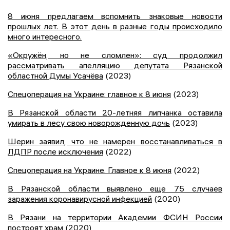
8 июня предлагаем вспомнить знаковые новости
прошлых лет. В этот день в разные годы происходило
много интересного.
«Окружён, но не сломлен»: суд продолжил
рассматривать апелляцию депутата Рязанской
областной Думы Усачёва
(2023)
Спецоперация на Украине: главное к 8 июня
(2023)
В Рязанской области 20-летняя липчанка оставила
умирать в лесу свою новорожденную дочь
(2023)
Шерин заявил, что не намерен восстанавливаться в
ЛДПР после исключения
(2022)
Спецоперация на Украине. Главное к 8 июня
(2022)
В Рязанской области выявлено еще 75 случаев
заражения коронавирусной инфекцией
(2020)
В Рязани на территории Академии ФСИН России
построят храм
(2020)