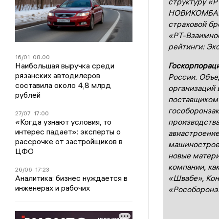
структуру «Р
НОВИКОМБАНК
страховой бр
«РТ-Взаимное
рейтинги: Эк
16/01
08:00
Наибольшая выручка среди
Госкорпораци
рязанских автодилеров
России. Объе
составила около 4,8 млрд
организаций 
рублей
поставщиком 
гособоронзак
27/07
17:00
«Когда узнают условия, то
производства
интерес падает»: эксперты о
авиастроение
рассрочке от застройщиков в
машинострое
ЦФО
новые матери
компании, ка
26/06
17:23
Аналитика: бизнес нуждается в
«Швабе», Кон
инженерах и рабочих
«Рособоронэк