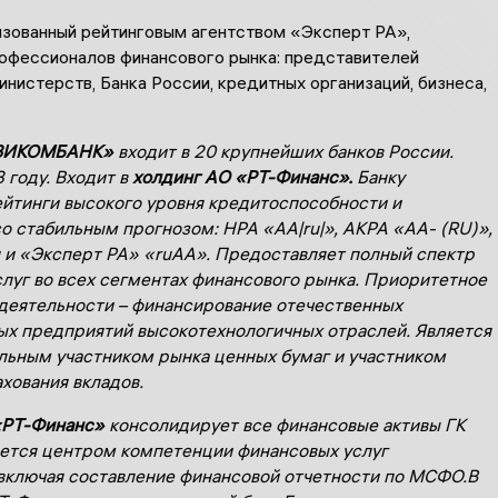
изованный рейтинговым агентством «Эксперт РА»,
офессионалов финансового рынка: представителей
нистерств, Банка России, кредитных организаций, бизнеса,
ВИКОМБАНК»
входит в 20 крупнейших банков России.
 году. В
ходит в
холдинг АО «РТ-Финанс».
Банку
йтинги высокого уровня кредитоспособности и
о стабильным прогнозом: НРА «АА|ru|», АКРА «АА- (RU)»,
 и «Эксперт РА» «ruАА». Предоставляет полный спектр
слуг во всех сегментах финансового рынка. Приоритетное
деятельности – финансирование отечественных
 предприятий высокотехнологичных отраслей. Является
ьным участником рынка ценных бумаг и участником
хования вкладов.
«РТ-Финанс»
консолидирует все финансовые активы ГК
яется центром компетенции финансовых услуг
включая составление финансовой отчетности по МСФО.В