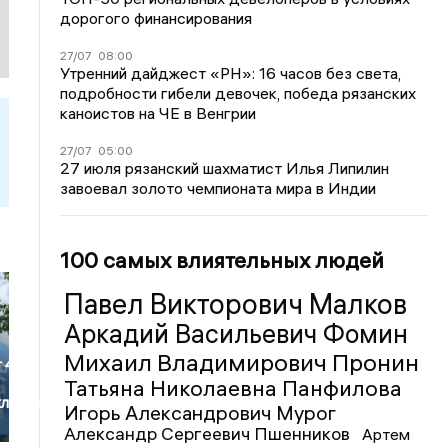
дорогого финансирования
27/07
08:00
Утренний дайджест «РН»: 16 часов без света,
подробности гибели девочек, победа рязанских
каноистов на ЧЕ в Венгрии
27/07
05:00
27 июля рязанский шахматист Илья Липилин
завоевал золото чемпионата мира в Индии
100 самых влиятельных людей
Павел Викторович Малков
Аркадий Васильевич Фомин
Михаил Владимирович Пронин
 4,9
Татьяна Николаевна Панфилова
кладских
Игорь Александрович Мурог
Александр Сергеевич Пшенников
Артем