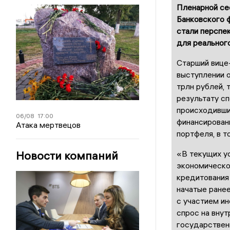
Пленарной сес
Банковского 
стали
перспек
для реальног
Старший вице
выступлении о
трлн рублей, 
результату с
происходивши
06/08
17:00
финансирован
Атака мертвецов
портфеля, в т
Новости компаний
«В текущих у
экономическо
кредитования
начатые ране
с участием ин
спрос на внут
государствен