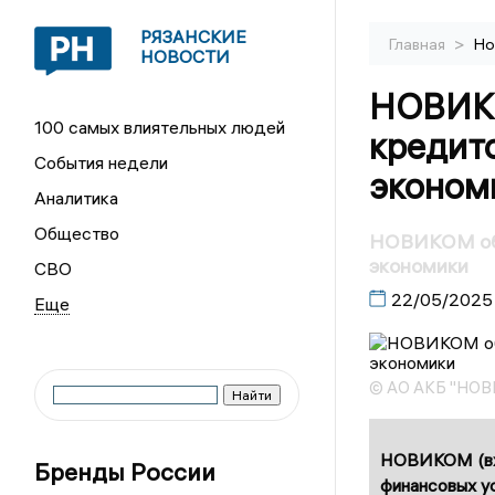
РЯЗАНСКИЕ
>
Главная
Но
НОВОСТИ
НОВИКО
100 самых влиятельных людей
кредито
События недели
эконом
Аналитика
Общество
НОВИКОМ обс
экономики
СВО
22/05/2025
© АО АКБ "НО
НОВИКОМ (вхо
Бренды России
финансовых ус