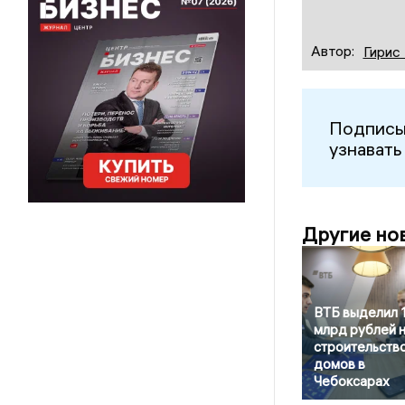
Автор:
Гирис
Подписы
узнавать
Другие но
ВТБ выделил 1
млрд рублей 
строительств
домов в
Чебоксарах