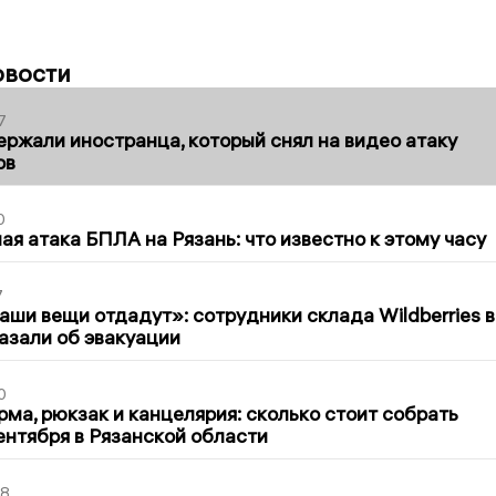
овости
7
ержали иностранца, который снял на видео атаку
ов
0
я атака БПЛА на Рязань: что известно к этому часу
7
ши вещи отдадут»: сотрудники склада Wildberries в
азали об эвакуации
0
ма, рюкзак и канцелярия: сколько стоит собрать
сентября в Рязанской области
48