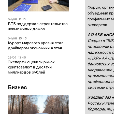
Форум, орган
объединил пр
профильных ми
04/08
17:15
ВТБ поддержал строительство
экспертов.
новых жилых домов
АО АКБ «НО
04/08
15:45
Создан в 1993
Курорт мирового уровня стал
присвоены ре
драйвером экономики Алтая
надежности с
29/07
13:45
«НКР» АА-.ru
Эксперты оценили рынок
банковских у
криптовалют в десятки
направление 
миллиардов рублей
промышленных
профессионал
Бизнес
системы стра
Холдинг АО 
Ростех и явл
Корпорации, 