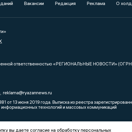
зданий
Вакансии
Редакция
Реклама
О холд
ти»
X
ниченной ответственностью «РЕГИОНАЛЬНЫЕ НОВОСТИ» (ОГРН
u
reklama@ryazannews.ru
,
81 от 13 июня 2019 года. Выписка из реестра зарегистрирова
, информационных технологий и массовых коммуникаций
пку вы даете согласие на обработку персональных