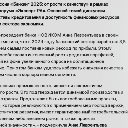
сии «Банкинг 2025: от роста к качеству» в рамках
форума «Эксперт РА». Основной темой дискуссии
тивы кредитования и доступность финансовых ресурсов
о сектора экономики.
-президент банка НОВИКОМ Анна Лаврентьева в своем
тметила, что в 2024 году банковский сектор заработал 3,8
тем самым поставив новый рекорд по прибыли. Этому
пособствовал интенсивный рост кредитных портфелей,
й на фоне увеличенного спроса на облигационное
ие. При этом банкам удалось избежать снижения качества
ом числе в корпоративном сегменте.
словиях промышленность является локомотивом
го роста. Это подтверждается динамикой производства и
 отрасли. Продолжают быть востребованными проекты,
е, которые реализуются с применением мер господдержки,
ститутов развития, имеют гарантированный потребительский
реннем либо внешнем рынке, а также проекты
ной значимости», - подчеркнула
Анна Лаврентьева
.