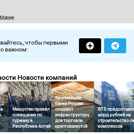
 Мария
вайтесь, чтобы первыми
 о важном:
вости Новости компаний
Крупнейшие
,2
банки России
на
Мишустин провёл
создают
ВТБ предоставит
о
совещание по
инфраструктуру
млрд рублей на
туризму в
для торговли
строительство с
Республике Алтай
криптовалютой
комплексов