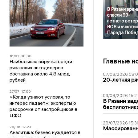
В Рязани врач
спасли 99-
летнего вете
ВОВ и участни
Парада Побе
16/01
08:00
Главные н
Наибольшая выручка среди
рязанских автодилеров
составила около 4,8 млрд
07/08/2026 08:
20-летняя ря
рублей
27/07
17:00
03/08/2026 15:2
«Когда узнают условия, то
В Рязани зад
интерес падает»: эксперты о
беспилотник
рассрочке от застройщиков в
ЦФО
29/07/2026 15:3
26/06
17:23
Массированна
Аналитика: бизнес нуждается в