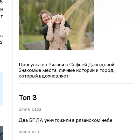
25
 и
ят
мь
й.
Прогулка по Рязани с Софьей Давыдовой:
Знакомые места, личные истории и город,
который вдохновляет
Топ 3
09/08
01:23
Два БПЛА уничтожили в рязанском небе
08/08
03:11