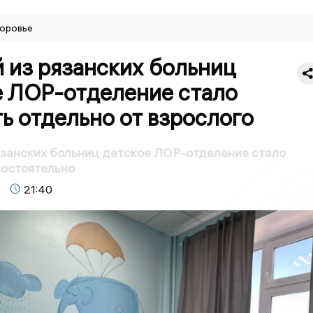
оровье
 из рязанских больниц
е ЛОР-отделение стало
ь отдельно от взрослого
язанских больниц детское ЛОР-отделение стало
мостоятельно
21:40