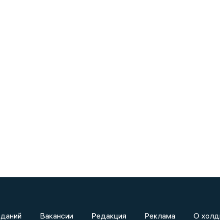
зданий
Вакансии
Редакция
Реклама
О холд