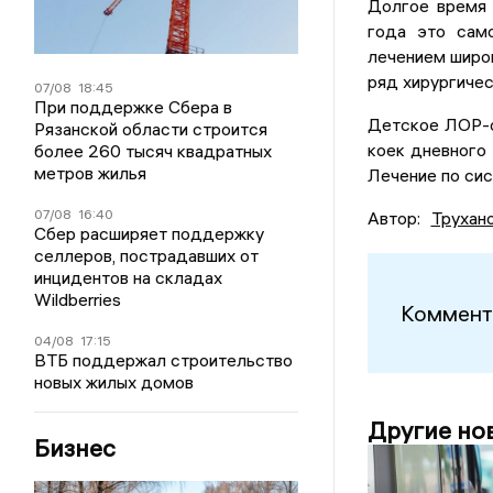
Долгое время 
года это само
лечением широк
ряд хирургичес
07/08
18:45
При поддержке Сбера в
Детское ЛОР-о
Рязанской области строится
коек дневного 
более 260 тысяч квадратных
метров жилья
Лечение по си
07/08
16:40
Автор:
Трухан
Сбер расширяет поддержку
селлеров, пострадавших от
инцидентов на складах
Wildberries
Коммент
04/08
17:15
ВТБ поддержал строительство
новых жилых домов
Другие но
Бизнес