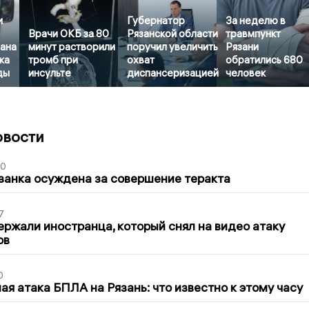
и
Губернатор
За неделю в
Врачи ОКБ за 80
Рязанской области
травмпункт
рана
минут растворили
поручил увеличить
Рязани
ка
тромб при
охват
обратились 680
ды
инсульте
диспансеризацией
человек
овости
00
занка осуждена за совершение теракта
7
ержали иностранца, который снял на видео атаку
ов
0
я атака БПЛА на Рязань: что известно к этому часу