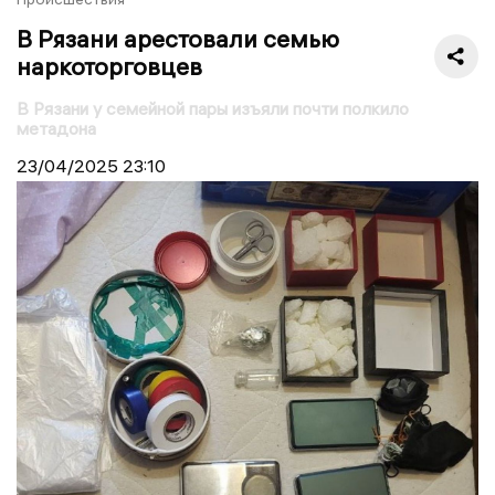
В Рязани арестовали семью
наркоторговцев
В Рязани у семейной пары изъяли почти полкило
метадона
23/04/2025
23:10