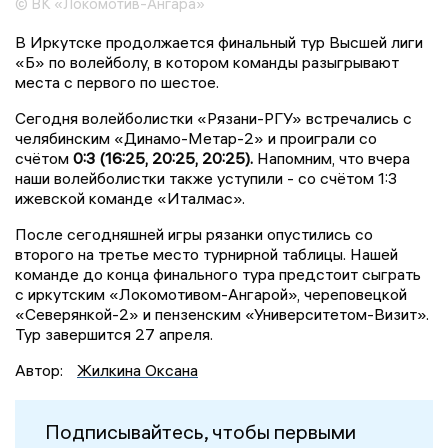
© ВК «Локомотив-Ангара»
В Иркутске продолжается финальный тур Высшей лиги
«Б» по волейболу, в котором команды разыгрывают
места с первого по шестое.
Сегодня волейболистки «Рязани-РГУ» встречались с
челябинским «Динамо-Метар-2» и проиграли со
счётом
0:3 (16:25, 20:25, 20:25).
Напомним, что вчера
наши волейболистки также уступили - со счётом 1:3
ижевской команде «Италмас».
После сегодняшней игры рязанки опустились со
второго на третье место турнирной таблицы. Нашей
команде до конца финального тура предстоит сыграть
с иркутским «Локомотивом-Ангарой», череповецкой
«Северянкой-2» и пензенским «Университетом-Визит».
Тур завершится 27 апреля.
Автор:
Жилкина Оксана
Подписывайтесь, чтобы первыми