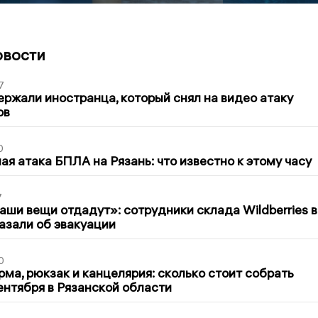
овости
7
ержали иностранца, который снял на видео атаку
ов
0
я атака БПЛА на Рязань: что известно к этому часу
7
ши вещи отдадут»: сотрудники склада Wildberries в
азали об эвакуации
0
ма, рюкзак и канцелярия: сколько стоит собрать
сентября в Рязанской области