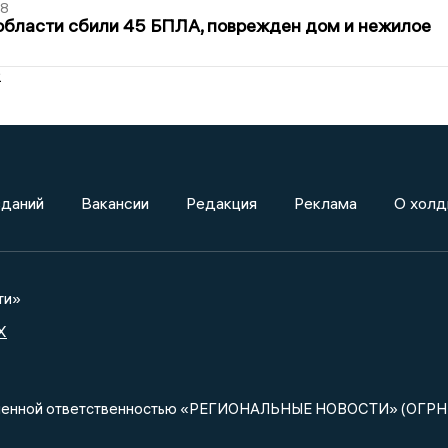
48
области сбили 45 БПЛА, поврежден дом и нежилое
2
зданий
Вакансии
Редакция
Реклама
О холд
ти»
X
ниченной ответственностью «РЕГИОНАЛЬНЫЕ НОВОСТИ» (ОГРН