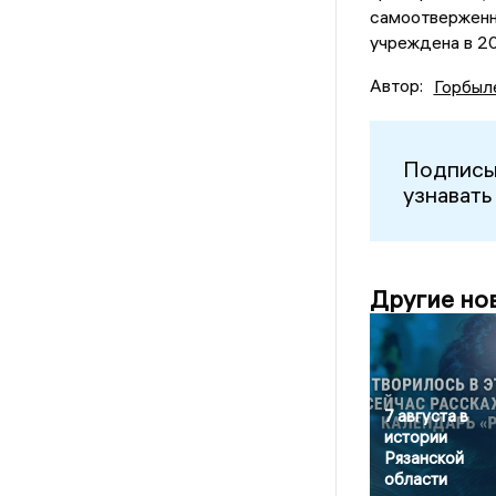
самоотверженн
учреждена в 20
Автор:
Горбыл
Подписы
узнавать
Другие но
7 августа в
истории
Рязанской
области