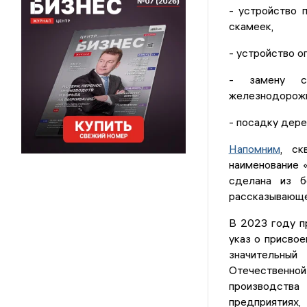
- устройство 
скамеек,
- устройство о
- замену с
железнодорожн
- посадку дере
Напомним
, ск
наименование 
сделана из б
рассказывающей
В 2023 году п
указ о присвое
значительны
Отечественной
производства
предприятиях