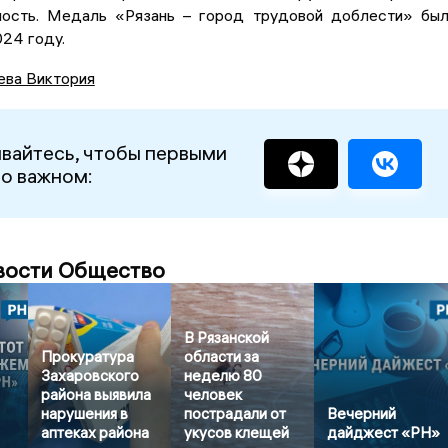
ость. Медаль «Рязань – город трудовой доблести» бы
24 году.
ева Виктория
вайтесь, чтобы первыми
 о важном:
вости Общество
В Рязанской
Прокуратура
области за
Захаровского
неделю 80
района выявила
человек
нарушения в
пострадали от
Вечерний
аптеках района
укусов клещей
дайджест «РН»