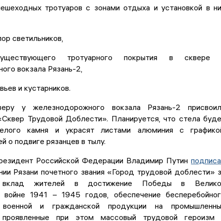
пешеходных тротуаров с зонами отдыха и установкой в н
пор светильников,
уществующего тротуарного покрытия в сквере 
ого вокзала Рязань-2,
вьев и кустарников.
веру у железнодорожного вокзала Рязань-2 присвоил
«Сквер Трудовой Доблести». Планируется, что стела буд
елого камня и украсят листами алюминия с графикой
 о подвиге рязанцев в тылу.
резидент Российской Федерации Владимир Путин
подпис
нии Рязани почетного звания «Город трудовой доблести» 
й вклад жителей в достижение Победы в Велико
 войне 1941 – 1945 годов, обеспечение бесперебойно
 военной и гражданской продукции на промышленны
, проявленные при этом массовый трудовой героизм 