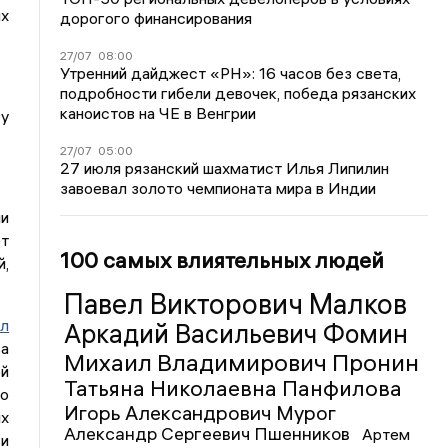
их
дорогого финансирования
27/07
08:00
Утренний дайджест «РН»: 16 часов без света,
подробности гибели девочек, победа рязанских
каноистов на ЧЕ в Венгрии
у
27/07
05:00
27 июля рязанский шахматист Илья Липилин
завоевал золото чемпионата мира в Индии
и
ет
100 самых влиятельных людей
,
Павел Викторович Малков
ал
Аркадий Васильевич Фомин
за
Михаил Владимирович Пронин
й
Татьяна Николаевна Панфилова
го
Игорь Александрович Мурог
х
Александр Сергеевич Пшенников
Артем
и