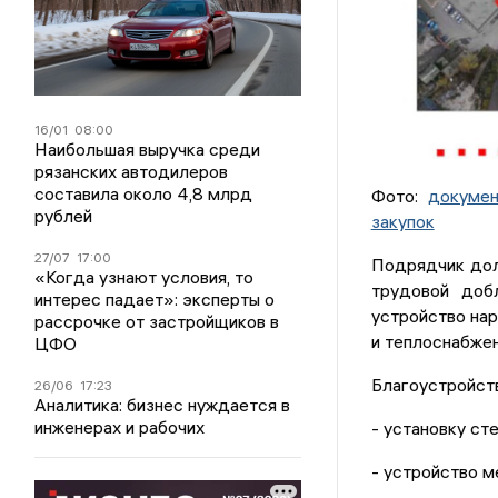
16/01
08:00
Наибольшая выручка среди
рязанских автодилеров
составила около 4,8 млрд
Фото:
докуме
рублей
закупок
27/07
17:00
Подрядчик дол
«Когда узнают условия, то
трудовой доб
интерес падает»: эксперты о
устройство нар
рассрочке от застройщиков в
и теплоснабжен
ЦФО
Благоустройст
26/06
17:23
Аналитика: бизнес нуждается в
инженерах и рабочих
- установку ст
- устройство м