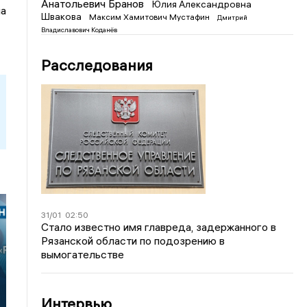
Анатольевич Бранов
Юлия Александровна
ла
Швакова
Максим Хамитович Мустафин
Дмитрий
Владиславович Коданёв
Расследования
31/01
02:50
Стало известно имя главреда, задержанного в
Рязанской области по подозрению в
вымогательстве
Интервью