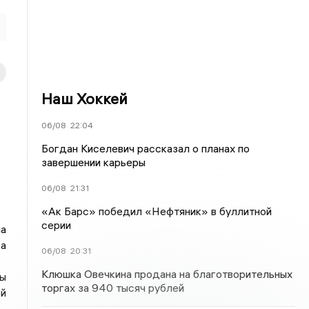
Наш Хоккей
06/08
22:04
Богдан Киселевич рассказал о планах по
завершении карьеры
06/08
21:31
«Ак Барс» победил «Нефтяник» в буллитной
серии
а
а
06/08
20:31
Клюшка Овечкина продана на благотворительных
лы
торгах за 940 тысяч рублей
й