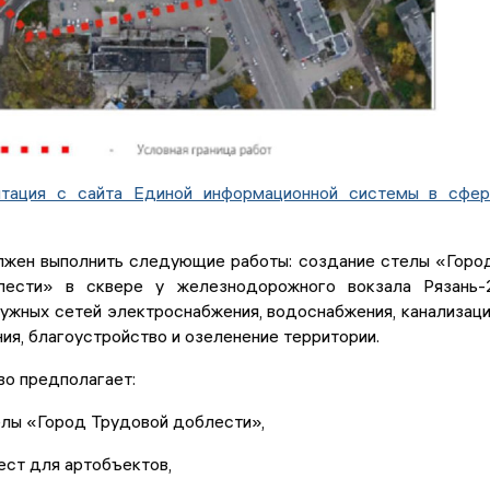
нтация с сайта Единой информационной системы в сфе
жен выполнить следующие работы: создание стелы «Гор
лести» в сквере у железнодорожного вокзала Рязань-
ужных сетей электроснабжения, водоснабжения, канализац
ия, благоустройство и озеленение территории.
во предполагает:
елы «Город Трудовой доблести»,
ест для артобъектов,