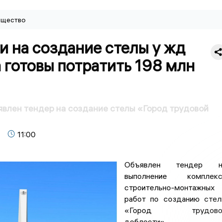
щество
и на создание стелы у жд
 готовы потратить 198 млн
явлен тендер на создание стелы «Город трудовой
11:00
Объявлен тендер н
выполнение комплекс
строительно-монтажных
работ по созданию сте
«Город трудово
доблести».