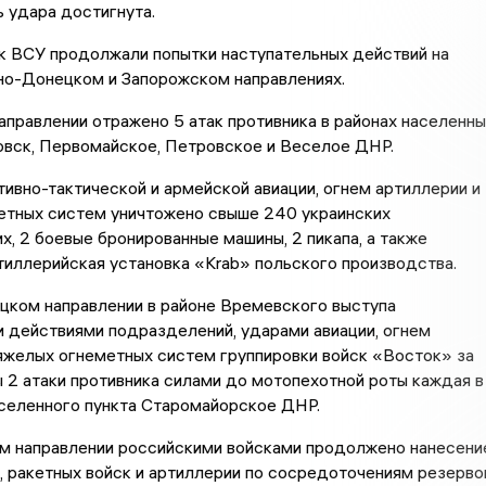
 удара достигнута.
к ВСУ продолжали попытки наступательных действий на
о-Донецком и Запорожском направлениях.
правлении отражено 5 атак противника в районах населенны
овск, Первомайское, Петровское и Веселое ДНР.
ивно-тактической и армейской авиации, огнем артиллерии и
етных систем уничтожено свыше 240 украинских
, 2 боевые бронированные машины, 2 пикапа, а также
иллерийская установка «Krab» польского производства.
ком направлении в районе Времевского выступа
 действиями подразделений, ударами авиации, огнем
яжелых огнеметных систем группировки войск «Восток» за
 2 атаки противника силами до мотопехотной роты каждая в
аселенного пункта Старомайорское ДНР.
м направлении российскими войсками продолжено нанесени
, ракетных войск и артиллерии по сосредоточениям резерво