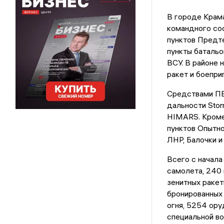
В городе Крам
командного сос
пунктов Предт
пункты батальо
ВСУ. В районе 
ракет и боепри
Средствами ПВ
дальности Stor
HIMARS. Кроме 
пунктов Опытно
ЛНР, Балочки 
Всего с начала
самолета, 240 
зенитных ракет
бронированных 
огня, 5254 ору
специальной во