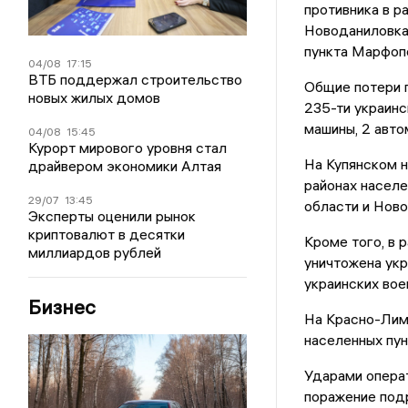
противника в р
Новоданиловка 
пункта Марфоп
04/08
17:15
ВТБ поддержал строительство
Общие потери п
новых жилых домов
235-ти украинс
машины, 2 авто
04/08
15:45
Курорт мирового уровня стал
На Купянском н
драйвером экономики Алтая
районах населе
29/07
13:45
области и Нов
Эксперты оценили рынок
криптовалют в десятки
Кроме того, в 
миллиардов рублей
уничтожена укр
украинских вое
Бизнес
На Красно-Лима
населенных пун
Ударами операт
поражение подр