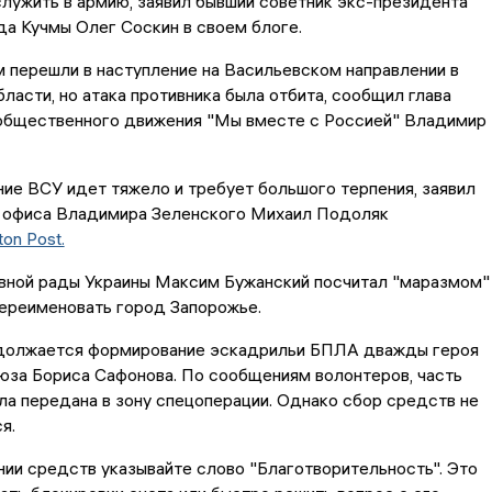
служить в армию, заявил бывший советник экс-президента
а Кучмы Олег Соскин в своем блоге.
 перешли в наступление на Васильевском направлении в
ласти, но атака противника была отбита, сообщил глава
общественного движения "Мы вместе с Россией" Владимир
ие ВСУ идет тяжело и требует большого терпения, заявил
ы офиса Владимира Зеленского Михаил Подоляк
on Post.
вной рады Украины Максим Бужанский посчитал "маразмом"
ереименовать город Запорожье.
должается формирование эскадрильи БПЛА дважды героя
юза Бориса Сафонова. По сообщениям волонтеров, часть
ла передана в зону спецоперации. Однако сбор средств не
я.
ии средств указывайте слово "Благотворительность". Это