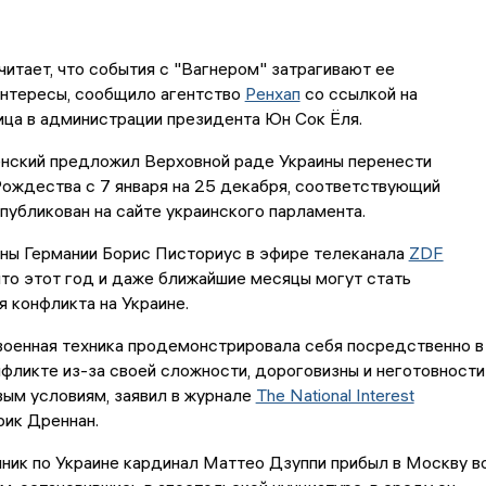
итает, что события с "Вагнером" затрагивают ее
интересы, сообщило агентство
Ренхап
со ссылкой на
ца в администрации президента Юн Сок Ёля.
нский предложил Верховной раде Украины перенести
ождества с 7 января на 25 декабря, соответствующий
публикован на сайте украинского парламента.
ны Германии Борис Писториус в эфире телеканала
ZDF
то этот год и даже ближайшие месяцы могут стать
 конфликта на Украине.
военная техника продемонстрировала себя посредственно в
фликте из-за своей сложности, дороговизны и неготовности
ым условиям, заявил в журнале
The National Interest
рик Дреннан.
ник по Украине кардинал Маттео Дзуппи прибыл в Москву в