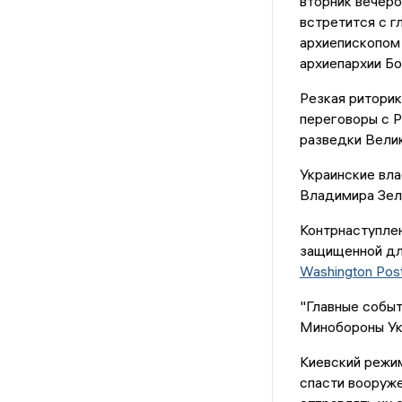
вторник вечеро
встретится с г
архиепископом
архиепархии Б
Резкая риторик
переговоры с Р
разведки Велик
Украинские вла
Владимира Зел
Контрнаступлен
защищенной дли
Washington Pos
"Главные событ
Минобороны Укр
Киевский режи
спасти вооруже