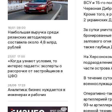
ВСУ и 15-го по
Червоная Дибро
Кроме того, в 
2 украинских Д
16/01
08:00
За сутки уничт
Наибольшая выручка среди
бронированные 
рязанских автодилеров
залпового огня
составила около 4,8 млрд
также гаубица 
рублей
На Херсонском
27/07
17:00
«Когда узнают условия, то
подразделение 
интерес падает»: эксперты о
части острова 
рассрочке от застройщиков в
ЦФО
В течение суто
военнослужащих
26/06
17:23
Аналитика: бизнес нуждается в
Оперативно-так
инженерах и рабочих
артиллерией гр
93-м артиллери
военной технике