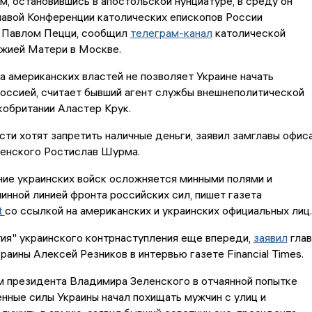
м, остановившись в апостольской нунциатуре, в среду он
лавой Конференции католических епископов России
 Павлом Пецци, сообщил
телеграм-канал
католической
ожией Матери в Москве.
а американских властей не позволяет Украине начать
оссией, считает бывший агент службы внешнеполитической
обритании Аластер Крук.
сти хотят запретить наличные деньги, заявил замглавы офис
енского Ростислав Шурма.
ие украинских войск осложняется минными полями и
нной линией фронта российских сил, пишет газета
t
со ссылкой на американских и украинских официальных лиц.
ия" украинского контрнаступления еще впереди,
заявил
глав
аины Алексей Резников в интервью газете Financial Times.
м президента Владимира Зеленского в отчаянной попытке
нные силы Украины начал похищать мужчин с улиц и