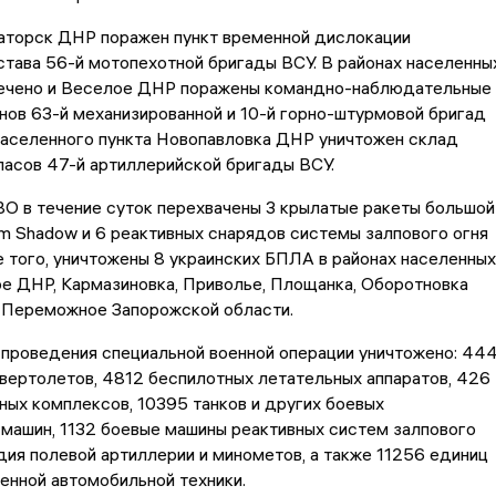
аторск ДНР поражен пункт временной дислокации
тава 56-й мотопехотной бригады ВСУ. В районах населенны
ечено и Веселое ДНР поражены командно-наблюдательные
нов 63-й механизированной и 10-й горно-штурмовой бригад
населенного пункта Новопавловка ДНР уничтожен склад
пасов 47-й артиллерийской бригады ВСУ.
О в течение суток перехвачены 3 крылатые ракеты большой
m Shadow и 6 реактивных снарядов системы залпового огня
того, уничтожены 8 украинских БПЛА в районах населенных
е ДНР, Кармазиновка, Приволье, Площанка, Оборотновка
и Переможное Запорожской области.
 проведения специальной военной операции уничтожено: 44
вертолетов, 4812 беспилотных летательных аппаратов, 426
ных комплексов, 10395 танков и других боевых
машин, 1132 боевые машины реактивных систем залпового
дия полевой артиллерии и минометов, а также 11256 единиц
енной автомобильной техники.