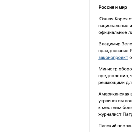
Россия и мир
Южная Корея сч
национальные 
официальные ли
Владимир Зеле
празднование Р
законопроект
о
Министр оборо
предположил, ч
решающими для
Американская 
украинском кон
к местным боев
журналист Пат
Папский послан