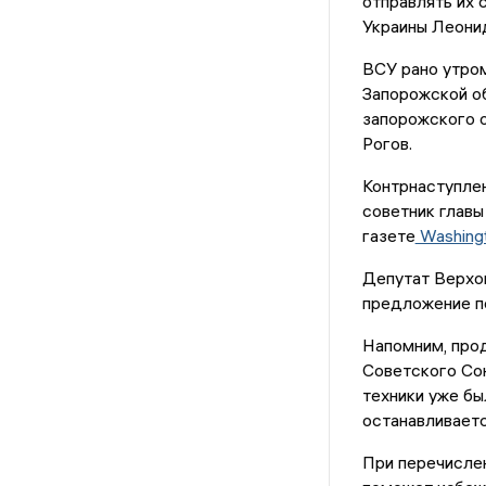
отправлять их 
Украины Леонид
ВСУ рано утром
Запорожской об
запорожского 
Рогов.
Контрнаступлен
советник глав
газете
Washingt
Депутат Верхо
предложение п
Напомним, про
Советского Со
техники уже бы
останавливаетс
При перечислен