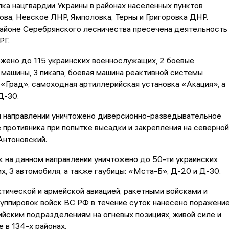
лка нацгвардии Украины в районах населенных пунктов
ва, Невское ЛНР, Ямполовка, Терны и Григоровка ДНР.
районе Серебрянского лесничества пресечена деятельность
РГ.
ожено до 115 украинских военнослужащих, 2 боевые
машины, 3 пикапа, боевая машина реактивной системы
 «Град», самоходная артиллерийская установка «Акация», а
Д-30.
 направлении уничтожено диверсионно-разведывательное
противника при попытке высадки и закрепления на северной
Антоновский.
к на данном направлении уничтожено до 50-ти украинских
, 3 автомобиля, а также гаубицы: «Мста-Б», Д-20 и Д-30.
тической и армейской авиацией, ракетными войсками и
уппировок войск ВС РФ в течение суток нанесено поражени
йским подразделениям на огневых позициях, живой силе и
 в 134-х районах.