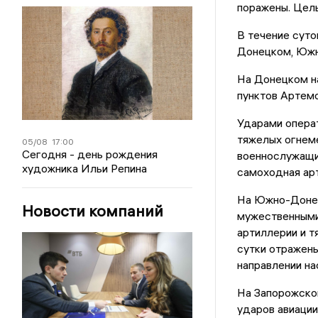
поражены. Цель
В течение суто
Донецком, Южн
На Донецком на
пунктов Артем
Ударами операт
тяжелых огнем
05/08
17:00
Сегодня - день рождения
военнослужащих
художника Ильи Репина
самоходная арт
На Южно-Донец
Новости компаний
мужественными
артиллерии и т
сутки отражены
направлении н
На Запорожско
ударов авиации