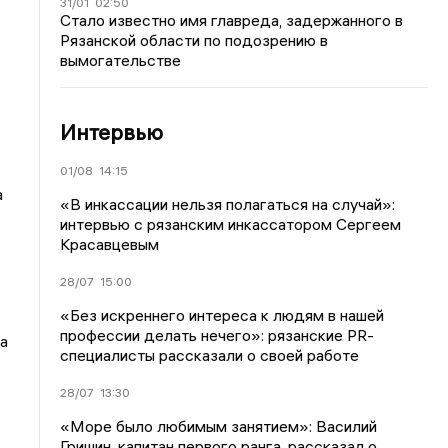
31/01
02:50
Стало известно имя главреда, задержанного в
Рязанской области по подозрению в
вымогательстве
Интервью
01/08
14:15
а
«В инкассации нельзя полагаться на случай»:
интервью с рязанским инкассатором Сергеем
Красавцевым
28/07
15:00
«Без искреннего интереса к людям в нашей
профессии делать нечего»: рязанские PR-
а
специалисты рассказали о своей работе
28/07
13:30
«Море было любимым занятием»: Василий
Гришин, капитан первого ранга, рассказал о