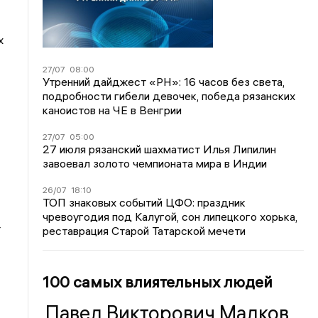
х
27/07
08:00
Утренний дайджест «РН»: 16 часов без света,
подробности гибели девочек, победа рязанских
каноистов на ЧЕ в Венгрии
27/07
05:00
27 июля рязанский шахматист Илья Липилин
завоевал золото чемпионата мира в Индии
26/07
18:10
ТОП знаковых событий ЦФО: праздник
чревоугодия под Калугой, сон липецкого хорька,
4
реставрация Старой Татарской мечети
100 самых влиятельных людей
Павел Викторович Малков