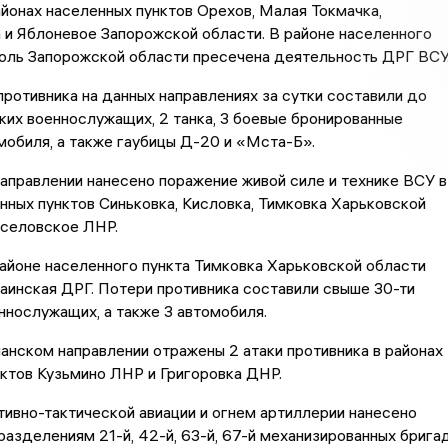
айонах населенных пунктов Орехов, Малая Токмачка,
и Яблоневое Запорожской области. В районе населенного
оль Запорожской области пресечена деятельность ДРГ ВСУ
ротивника на данных направлениях за сутки составили до
ких военнослужащих, 2 танка, 3 боевые бронированные
мобиля, а также гаубицы Д-20 и «Мста-Б».
аправлении нанесено поражение живой силе и технике ВСУ в
нных пунктов Синьковка, Кисловка, Тимковка Харьковской
оселовское ЛНР.
районе населенного пункта Тимковка Харьковской области
аинская ДРГ. Потери противника составили свыше 30-ти
ннослужащих, а также 3 автомобиля.
нском направлении отражены 2 атаки противника в районах
ктов Кузьмино ЛНР и Григоровка ДНР.
ивно-тактической авиации и огнем артиллерии нанесено
азделениям 21-й, 42-й, 63-й, 67-й механизированных брига