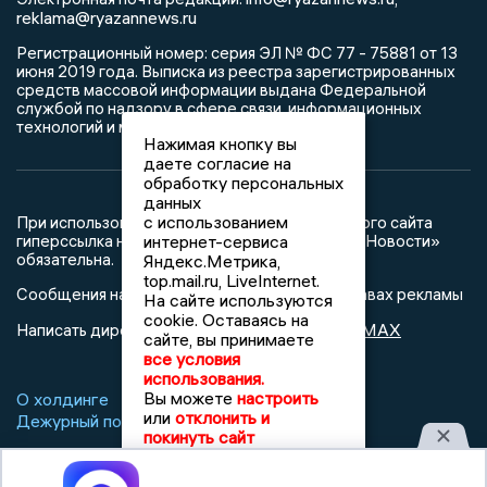
reklama@ryazannews.ru
Регистрационный номер: серия ЭЛ № ФС 77 - 75881 от 13
июня 2019 года. Выписка из реестра зарегистрированных
средств массовой информации выдана Федеральной
службой по надзору в сфере связи, информационных
технологий и массовых коммуникаций
Нажимая кнопку вы
даете согласие на
обработку персональных
данных
с использованием
При использовании любого материала с данного сайта
гиперссылка на Сетевое издание «Рязанские Новости»
интернет-сервиса
обязательна.
Яндекс.Метрика,
top.mail.ru, LiveInternet.
Сообщения на сером фоне размещены на правах рекламы
На сайте используются
cookie. Оставаясь на
@mazov
MAX
Написать директору в телеграм
или
сайте, вы принимаете
все условия
использования.
Вы можете
настроить
О холдинге
Вакансии
Реклама
или
отклонить и
Дежурный по новостям
покинуть сайт