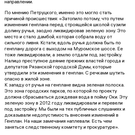
направлении.
По мнению Петруцкого, именно это могло стать
причиной происшествия: «Затопило потому, что путем
изменения генплана перед строящейся школой сузили
долину ручья, заодно ликвидировав зеленую зону. Это
место и стало дамбой, которая собрала воду от
сильного ливня. Кстати, вдоль ручья должна быть по
генплану дорога с выходом на Муромское шоссе. Ее
тоже ликвидировали, а землю отдали под застройку.
Налицо преступное деяние прежних властей города и
депутатов Рязанской городской Думы, которые
утвердили эти изменения в генплан. С речками шутить
опасно в жилой зоне.
К западу от ручья на генплане видна зеленая полоска.
Это зона городских парков, по которой по проекту
должна сбрасываться дождевая вода в пойму Оки. Эту
зеленую зону в 2012 году ликвидировали и перевели
под застройку. Мы были на тех публичных слушаниях и
доказывали недопустимость внесения изменений в
Генплан. На наши замечания наплевали. Есть чем
заняться следственному комитету и прокуратуре».