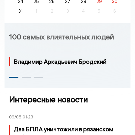
24
25
26
27
28
29
30
31
1
2
3
4
5
6
100 самых влиятельных людей
Владимир Аркадьевич Бродский
Интересные новости
09/08
01:23
Два БПЛА уничтожили в рязанском