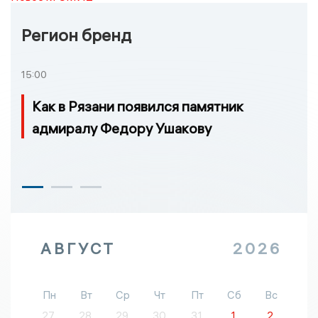
Регион бренд
15:00
Как в Рязани появился памятник
адмиралу Федору Ушакову
АВГУСТ
2026
Пн
Вт
Ср
Чт
Пт
Сб
Вс
27
28
29
30
31
1
2