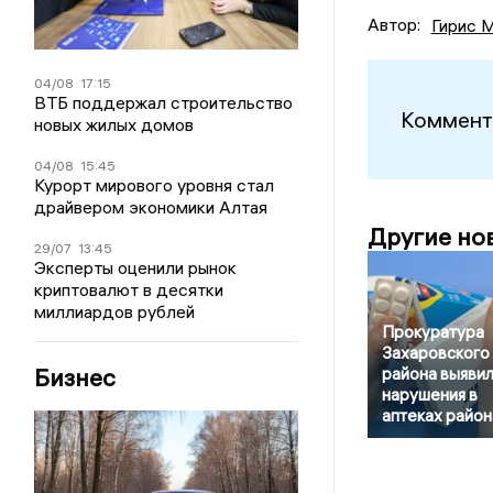
Автор:
Гирис 
04/08
17:15
ВТБ поддержал строительство
Коммент
новых жилых домов
04/08
15:45
Курорт мирового уровня стал
драйвером экономики Алтая
Другие но
29/07
13:45
Эксперты оценили рынок
криптовалют в десятки
миллиардов рублей
Прокуратура
Захаровского
Бизнес
района выяви
нарушения в
аптеках район