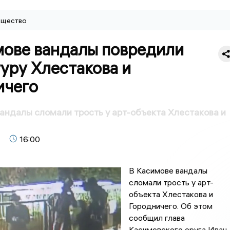
щество
мове вандалы повредили
уру Хлестакова и
ичего
андалы сломали трость у арт-объекта Хлестакова и
16:00
В Касимове вандалы
сломали трость у арт-
объекта Хлестакова и
Городничего. Об этом
сообщил глава
Касимовского оруга Иван