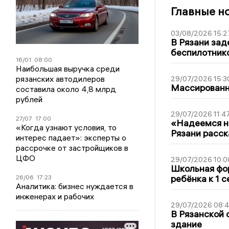
Главные н
03/08/2026 15:2
В Рязани зад
беспилотник
16/01
08:00
Наибольшая выручка среди
рязанских автодилеров
29/07/2026 15:3
Массированна
составила около 4,8 млрд
рублей
29/07/2026 11:4
27/07
17:00
«Надеемся на
«Когда узнают условия, то
Рязани расск
интерес падает»: эксперты о
рассрочке от застройщиков в
ЦФО
29/07/2026 10:0
Школьная фор
ребёнка к 1 
26/06
17:23
Аналитика: бизнес нуждается в
инженерах и рабочих
29/07/2026 08:
В Рязанской 
здание