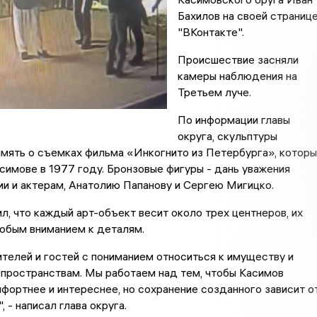
Бахилов на своей страниц
"ВКонтакте".
Происшествие засняли
камеры наблюдения на
Третьем луче.
По информации главы
округа, скульптуры
амять о съемках фильма «Инкогнито из Петербурга», котор
симове в 1977 году. Бронзовые фигуры - дань уважения
и и актерам, Анатолию Папанову и Сергею Мигицко.
л, что каждый арт-объект весит около трех центнеров, их
обым вниманием к деталям.
телей и гостей с пониманием относиться к имуществу и
пространствам. Мы работаем над тем, чтобы Касимов
фортнее и интереснее, но сохранение созданного зависит о
, - написал глава округа.