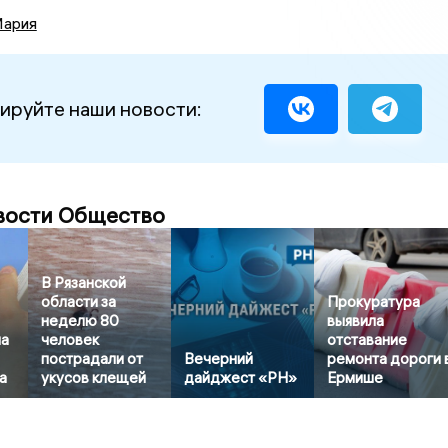
Мария
ируйте наши новости:
вости Общество
В Рязанской
области за
Прокуратура
неделю 80
выявила
ла
человек
отставание
пострадали от
Вечерний
ремонта дороги 
а
укусов клещей
дайджест «РН»
Ермише