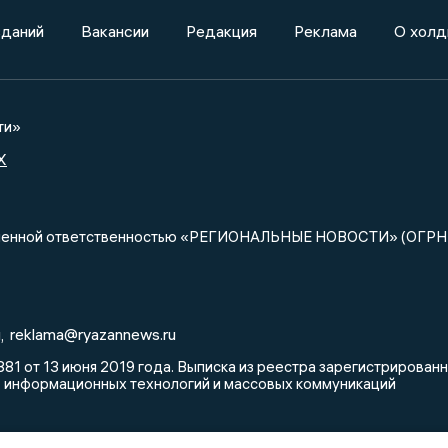
зданий
Вакансии
Редакция
Реклама
О холд
ти»
X
ниченной ответственностью «РЕГИОНАЛЬНЫЕ НОВОСТИ» (ОГРН
u
reklama@ryazannews.ru
,
81 от 13 июня 2019 года. Выписка из реестра зарегистрирова
, информационных технологий и массовых коммуникаций