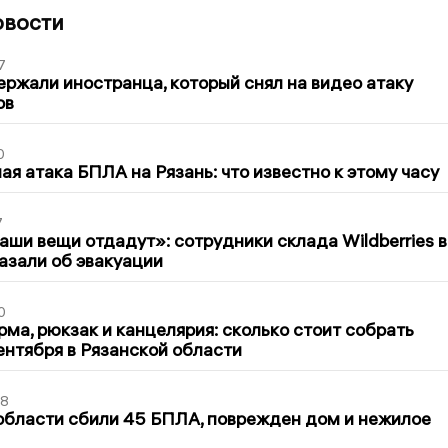
овости
7
ержали иностранца, который снял на видео атаку
ов
0
я атака БПЛА на Рязань: что известно к этому часу
7
ши вещи отдадут»: сотрудники склада Wildberries в
азали об эвакуации
0
ма, рюкзак и канцелярия: сколько стоит собрать
сентября в Рязанской области
48
области сбили 45 БПЛА, поврежден дом и нежилое