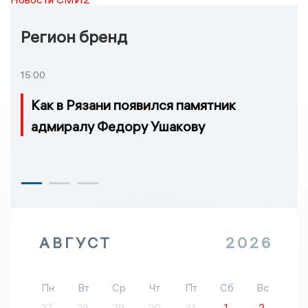
Регион бренд
15:00
Как в Рязани появился памятник
адмиралу Федору Ушакову
АВГУСТ
2026
Пн
Вт
Ср
Чт
Пт
Сб
Вс
27
28
29
30
31
1
2