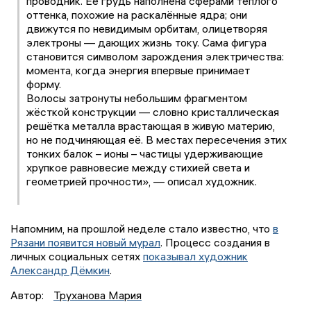
проводник. Её грудь наполнена сферами тёплого
оттенка, похожие на раскалённые ядра; они
движутся по невидимым орбитам, олицетворяя
электроны — дающих жизнь току. Сама фигура
становится символом зарождения электричества:
момента, когда энергия впервые принимает
форму.
Волосы затронуты небольшим фрагментом
жёсткой конструкции — словно кристаллическая
решётка металла врастающая в живую материю,
но не подчиняющая её. В местах пересечения этих
тонких балок – ионы – частицы удерживающие
хрупкое равновесие между стихией света и
геометрией прочности», — описал художник.
Напомним, на прошлой неделе стало известно, что
в
Рязани появится новый мурал
. Процесс создания в
личных социальных сетях
показывал художник
Александр Дёмкин
.
Автор:
Труханова Мария