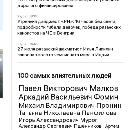
дорогого финансирования
27/07
08:00
Утренний дайджест «РН»: 16 часов без света,
подробности гибели девочек, победа рязанских
каноистов на ЧЕ в Венгрии
27/07
05:00
27 июля рязанский шахматист Илья Липилин
завоевал золото чемпионата мира в Индии
е
100 самых влиятельных людей
Павел Викторович Малков
Аркадий Васильевич Фомин
Михаил Владимирович Пронин
Татьяна Николаевна Панфилова
Игорь Александрович Мурог
Александр Сергеевич Пшенников
Артем