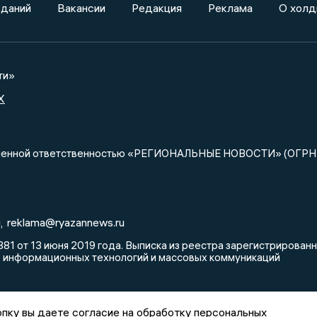
зданий
Вакансии
Редакция
Реклама
О холд
ти»
X
ниченной ответственностью «РЕГИОНАЛЬНЫЕ НОВОСТИ» (ОГРН
u
reklama@ryazannews.ru
,
81 от 13 июня 2019 года. Выписка из реестра зарегистрирова
, информационных технологий и массовых коммуникаций
пку вы даете согласие на обработку персональных