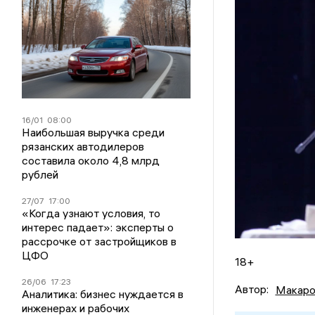
16/01
08:00
Наибольшая выручка среди
рязанских автодилеров
составила около 4,8 млрд
рублей
27/07
17:00
«Когда узнают условия, то
интерес падает»: эксперты о
рассрочке от застройщиков в
ЦФО
18+
26/06
17:23
Автор:
Макаро
Аналитика: бизнес нуждается в
инженерах и рабочих