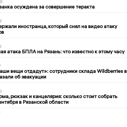
00
занка осуждена за совершение теракта
7
ержали иностранца, который снял на видео атаку
ов
0
я атака БПЛА на Рязань: что известно к этому часу
7
ши вещи отдадут»: сотрудники склада Wildberries в
азали об эвакуации
0
ма, рюкзак и канцелярия: сколько стоит собрать
сентября в Рязанской области
2