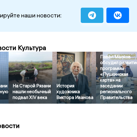
ируйте наши новости:
вости Культура
Павел Малков
обсудил развити
программы
«Пушкинская
карта» на
зани
На Старой Рязани
История
заседании
рную
нашли необычный
художника
регионального
подвал XIV века
Виктора Иванова
Правительства
овости