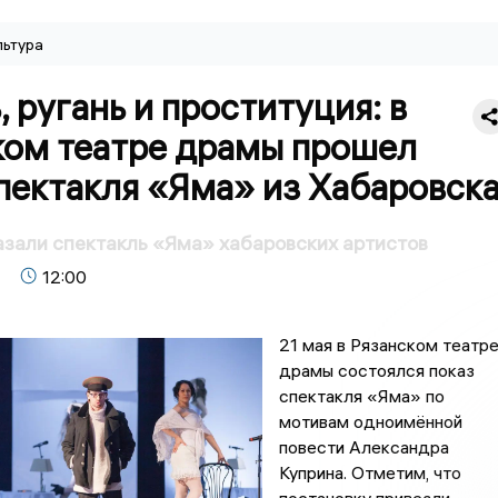
льтура
 ругань и проституция: в
ком театре драмы прошел
пектакля «Яма» из Хабаровск
азали спектакль «Яма» хабаровских артистов
12:00
21 мая в Рязанском театр
драмы состоялся показ
спектакля «Яма» по
мотивам одноимённой
повести Александра
Куприна. Отметим, что