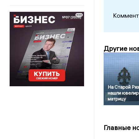
Коммент
Другие но
На Старой Ря
нашли ювели
матрицу
Главные н