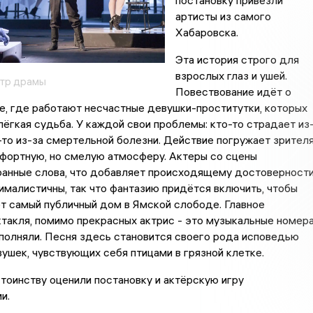
постановку привезли
артисты из самого
Хабаровска.
Эта история строго для
взрослых глаз и ушей.
атр драмы
Повествование идёт о
, где работают несчастные девушки-проститутки, которых
ёгкая судьба. У каждой свои проблемы: кто-то страдает из
о-то из-за смертельной болезни. Действие погружает зрител
фортную, но смелую атмосферу. Актеры со сцены
ранные слова, что добавляет происходящему достоверности
малистичны, так что фантазию придётся включить, чтобы
т самый публичный дом в Ямской слободе. Главное
такля, помимо прекрасных актрис - это музыкальные номера
полняли. Песня здесь становится своего рода исповедью
ушек, чувствующих себя птицами в грязной клетке.
тоинству оценили постановку и актёрскую игру
и.