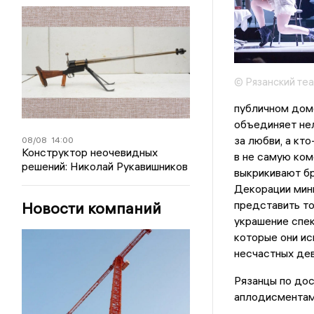
© Рязанский те
публичном доме
объединяет нел
за любви, а кт
08/08
14:00
Конструктор неочевидных
в не самую ком
решений: Николай Рукавишников
выкрикивают б
Декорации мини
представить то
Новости компаний
украшение спек
которые они ис
несчастных дев
Рязанцы по дос
аплодисментам