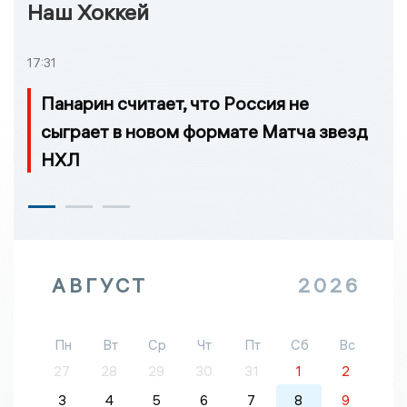
Наш Хоккей
17:31
Панарин считает, что Россия не
сыграет в новом формате Матча звезд
НХЛ
АВГУСТ
2026
Пн
Вт
Ср
Чт
Пт
Сб
Вс
27
28
29
30
31
1
2
3
4
5
6
7
8
9